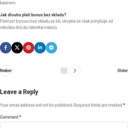
kasinem.
Jak dlouho platí bonus bez vkladu?
Platnost bonusu bez vkladu se liší, obvykle se však pohybuje od
několika dnů do několika měsíců.
Newer
Older
Leave a Reply
*
Your email address will not be published.
Required fields are marked
*
Comment