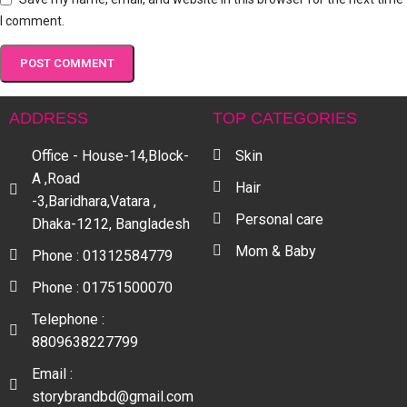
I comment.
ADDRESS
TOP CATEGORIES
Office - House-14,Block-
Skin
A ,Road
Hair
-3,Baridhara,Vatara ,
Personal care
Dhaka-1212, Bangladesh
Mom & Baby
Phone : 01312584779
Phone : 01751500070
Telephone :
8809638227799
Email :
storybrandbd@gmail.com