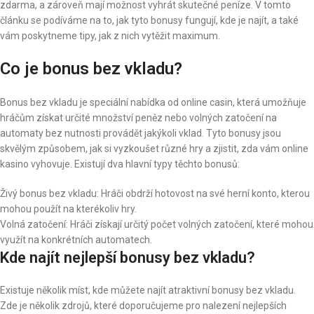
zdarma, a zároveň mají možnost vyhrát skutečné peníze. V tomto
článku se podíváme na to, jak tyto bonusy fungují, kde je najít, a také
vám poskytneme tipy, jak z nich vytěžit maximum.
Co je bonus bez vkladu?
Bonus bez vkladu je speciální nabídka od online casin, která umožňuje
hráčům získat určité množství peněz nebo volných zatočení na
automaty bez nutnosti provádět jakýkoli vklad. Tyto bonusy jsou
skvělým způsobem, jak si vyzkoušet různé hry a zjistit, zda vám online
kasino vyhovuje. Existují dva hlavní typy těchto bonusů:
Živý bonus bez vkladu: Hráči obdrží hotovost na své herní konto, kterou
mohou použít na kterékoliv hry.
Volná zatočení: Hráči získají určitý počet volných zatočení, které mohou
využít na konkrétních automatech.
Kde najít nejlepší bonusy bez vkladu?
Existuje několik míst, kde můžete najít atraktivní bonusy bez vkladu.
Zde je několik zdrojů, které doporučujeme pro nalezení nejlepších