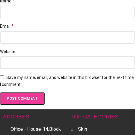
*
Name
*
Email
Website
Save my name, email, and website in this browser for the next time
I comment.
ADDRESS
TOP CATEGORIES
Office - House-14,Block-
Skin