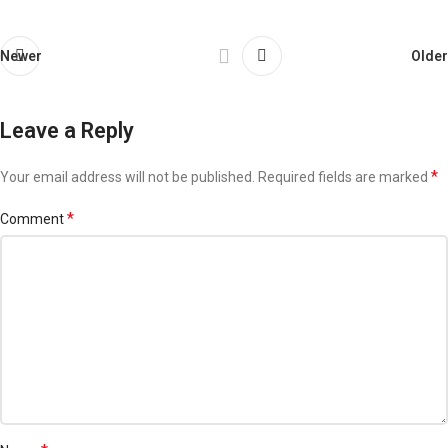
Newer
Older
Leave a Reply
*
Your email address will not be published.
Required fields are marked
*
Comment