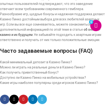
опытных пользователей подтверждают, что это заведение
отвечает всем требованиям современного гемблера.
Разнообразие игр, щедрые бонусы и надежная поддержка делают
Казино Пинко достойным выбора для всех любителей азартных
0
игр. Если вы все еще сомневаетесь, можете ознакомиться с
дополнительной информацией по этой теме в статье
об онлайн-
казино и их будущем.
Не забывайте подходить к азартным играм
ответственно и получать от них только положительные эмоции.
Часто задаваемые вопросы (FAQ)
Какой минимальный депозит в Казино Пинко?
Можно ли играть на реальные деньги в Казино Пинко?
Как получить приветственный бонус?
Доступно ли Казино Пинко на мобильных устройствах?
Какие игры наиболее популярны среди игроков Казино Пинко?