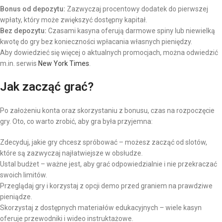
Bonus od depozytu:
Zazwyczaj procentowy dodatek do pierwszej
wpłaty, który może zwiększyć dostępny kapitał.
Bez depozytu:
Czasami kasyna oferują darmowe spiny lub niewielką
kwotę do gry bez konieczności wpłacania własnych pieniędzy.
Aby dowiedzieć się więcej o aktualnych promocjach, można odwiedzić
m.in. serwis
New York Times
.
Jak zacząć grać?
Po założeniu konta oraz skorzystaniu z bonusu, czas na rozpoczęcie
gry. Oto, co warto zrobić, aby gra była przyjemna:
Zdecyduj, jakie gry chcesz spróbować – możesz zacząć od slotów,
które są zazwyczaj najłatwiejsze w obsłudze.
Ustal budżet – ważne jest, aby grać odpowiedzialnie i nie przekraczać
swoich limitów.
Przeglądaj gry i korzystaj z opcji demo przed graniem na prawdziwe
pieniądze.
Skorzystaj z dostępnych materiałów edukacyjnych – wiele kasyn
oferuje przewodniki i wideo instruktażowe.