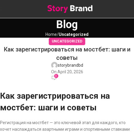
Blog
Home
Uncategorized
UNCATEGORIZED
Как зарегистрироваться на мостбет: шаги и
советы
storybrandbd
On April 20, 2026
0
Как зарегистрироваться на
мостбет: шаги и советы
Регистрация на мостбет — это ключевой этап для каждого, кто
хочет наслаждаться азартными играми и спортивными ставками