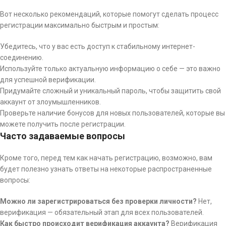
Вот несколько рекомендаций, которые помогут сделать процесс
регистрации максимально быстрым и простым:
Убедитесь, что у вас есть доступ к стабильному интернет-
соединению.
Используйте только актуальную информацию о себе — это важно
для успешной верификации.
Придумайте сложный и уникальный пароль, чтобы защитить свой
аккаунт от злоумышленников.
Проверьте наличие бонусов для новых пользователей, которые вы
можете получить после регистрации.
Часто задаваемые вопросы
Кроме того, перед тем как начать регистрацию, возможно, вам
будет полезно узнать ответы на некоторые распространенные
вопросы:
Можно ли зарегистрироваться без проверки личности?
Нет,
верификация — обязательный этап для всех пользователей.
Как быстро происходит верификация аккаунта?
Верификация