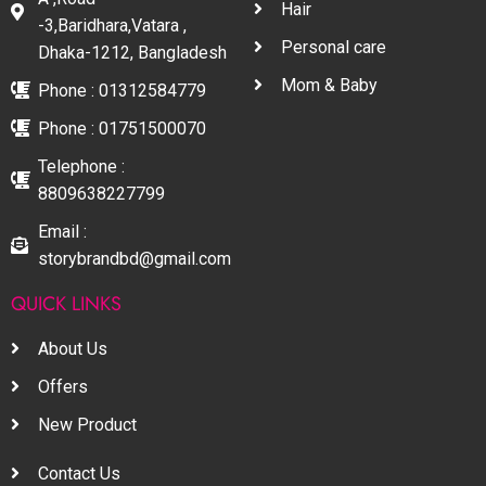
Hair
-3,Baridhara,Vatara ,
Personal care
Dhaka-1212, Bangladesh
Mom & Baby
Phone : 01312584779
Phone : 01751500070
Telephone :
8809638227799
Email :
storybrandbd@gmail.com
QUICK LINKS
About Us
Offers
New Product
Contact Us