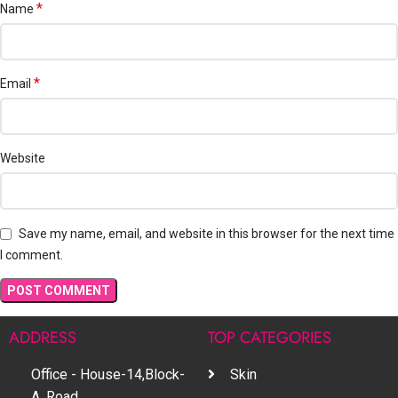
*
Name
*
Email
Website
Save my name, email, and website in this browser for the next time
I comment.
ADDRESS
TOP CATEGORIES
Office - House-14,Block-
Skin
A ,Road