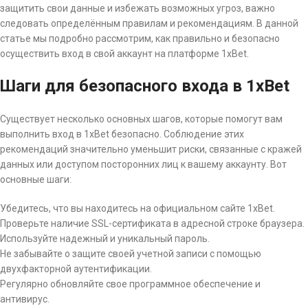
защитить свои данные и избежать возможных угроз, важно
следовать определённым правилам и рекомендациям. В данной
статье мы подробно рассмотрим, как правильно и безопасно
осуществить вход в свой аккаунт на платформе 1xBet.
Шаги для безопасного входа в 1xBet
Существует несколько основных шагов, которые помогут вам
выполнить вход в 1xBet безопасно. Соблюдение этих
рекомендаций значительно уменьшит риски, связанные с кражей
данных или доступом посторонних лиц к вашему аккаунту. Вот
основные шаги:
Убедитесь, что вы находитесь на официальном сайте 1xBet.
Проверьте наличие SSL-сертификата в адресной строке браузера.
Используйте надежный и уникальный пароль.
Не забывайте о защите своей учетной записи с помощью
двухфакторной аутентификации.
Регулярно обновляйте свое программное обеспечение и
антивирус.