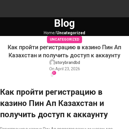
Blog
Home
Uncategorized
UNCATEGORIZED
Как пройти регистрацию в казино Пин Ап
Казахстан и получить доступ к аккаунту
storybrandbd
On April 23, 2026
0
Как пройти регистрацию в
казино Пин Ап Казахстан и
получить доступ к аккаунту