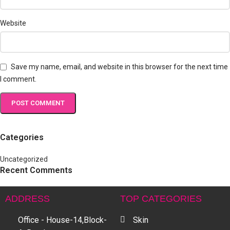
Website
Save my name, email, and website in this browser for the next time
I comment.
Categories
Uncategorized
Recent Comments
ADDRESS
TOP CATEGORIES
Office - House-14,Block-
Skin