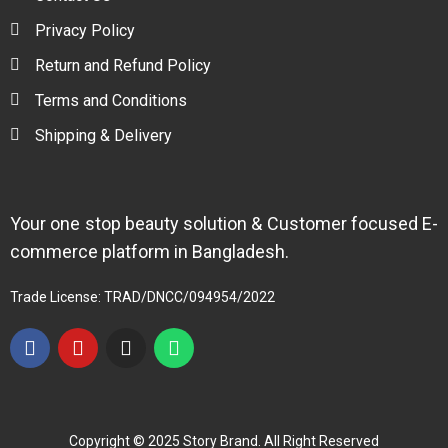
Privacy Policy
Return and Refund Policy
Terms and Conditions
Shipping & Delivery
Your one stop beauty solution & Customer focused E-
commerce platform in Bangladesh.
Trade License: TRAD/DNCC/094954/2022
Copyright © 2025 Story Brand. All Right Reserved