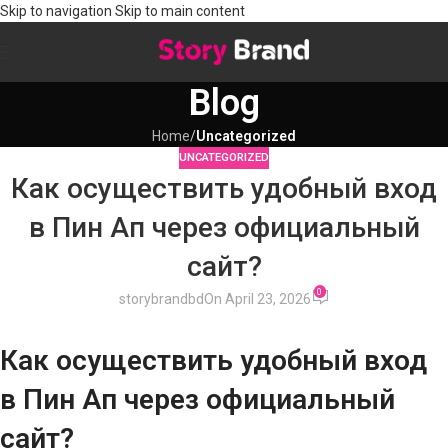
Skip to navigation
Skip to main content
Blog
Home
/
Uncategorized
UNCATEGORIZED
Как осуществить удобный вход
в Пин Ап через официальный
сайт?
0
storybrandbd
On April 23, 2026
Как осуществить удобный вход
в Пин Ап через официальный
сайт?