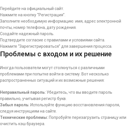
Перейдите на официальный сайт.
Нажмите на кнопку “Регистрация”.
Заполните необходимую информацию: имя, адрес электронной
почты, номер телефона, дату рождения.
Создайте надежный пароль.
Подтвердите согласие с правилами и условиями сайта.
Нажмите “Зарегистрироваться” для завершения процесса.
Проблемы с входом и их решение
Иногда пользователи могут столкнуться с различными
проблемами при попытке войти в систему. Вот несколько
распространенных ситуаций и их возможные решения:
Неправильный пароль:
Убедитесь, что вы вводите пароль
правильно, учитывая регистр букв.
Забыл пароль:
Используйте функцию восстановления пароля,
следуя инструкциям на сайте.
Технические проблемы:
Попробуйте перезагрузить страницу или
очистить кэш браузера.