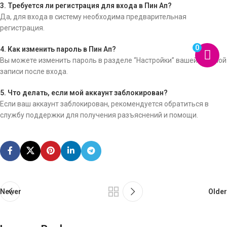
3. Требуется ли регистрация для входа в Пин Ап?
Да, для входа в систему необходима предварительная
регистрация.
0
4. Как изменить пароль в Пин Ап?
Вы можете изменить пароль в разделе “Настройки” вашей учетной
записи после входа.
5. Что делать, если мой аккаунт заблокирован?
Если ваш аккаунт заблокирован, рекомендуется обратиться в
службу поддержки для получения разъяснений и помощи.
Newer
Older