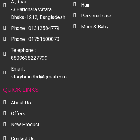
A ,Road
Hair
-3,Baridhara,Vatara ,
Personal care
Dhaka-1212, Bangladesh
Mom & Baby
Phone : 01312584779
Phone : 01751500070
Telephone :
8809638227799
Email :
storybrandbd@gmail.com
QUICK LINKS
About Us
Offers
New Product
Contact Us