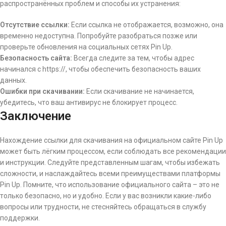
распространённых проблем и способы их устранения:
Отсутствие ссылки:
Если ссылка не отображается, возможно, она
временно недоступна. Попробуйте разобраться позже или
проверьте обновления на социальных сетях Pin Up.
Безопасность сайта:
Всегда следите за тем, чтобы адрес
начинался с https://, чтобы обеспечить безопасность ваших
данных.
Ошибки при скачивании:
Если скачивание не начинается,
убедитесь, что ваш антивирус не блокирует процесс.
Заключение
Нахождение ссылки для скачивания на официальном сайте Pin Up
может быть лёгким процессом, если соблюдать все рекомендации
и инструкции. Следуйте представленным шагам, чтобы избежать
сложности, и наслаждайтесь всеми преимуществами платформы
Pin Up. Помните, что использование официального сайта – это не
только безопасно, но и удобно. Если у вас возникли какие-либо
вопросы или трудности, не стесняйтесь обращаться в службу
поддержки.