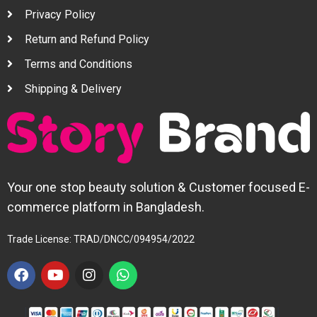
Privacy Policy
Return and Refund Policy
Terms and Conditions
Shipping & Delivery
Your one stop beauty solution & Customer focused E-
commerce platform in Bangladesh.
Trade License: TRAD/DNCC/094954/2022