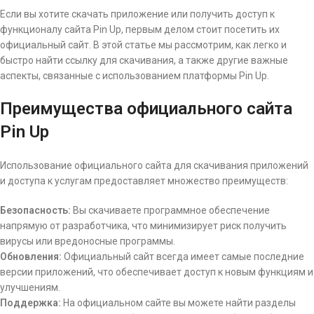
Если вы хотите скачать приложение или получить доступ к
функционалу сайта Pin Up, первым делом стоит посетить их
официальный сайт. В этой статье мы рассмотрим, как легко и
быстро найти ссылку для скачивания, а также другие важные
аспекты, связанные с использованием платформы Pin Up.
Преимущества официального сайта
Pin Up
Использование официального сайта для скачивания приложений
и доступа к услугам предоставляет множество преимуществ:
Безопасность:
Вы скачиваете программное обеспечение
напрямую от разработчика, что минимизирует риск получить
вирусы или вредоносные программы.
Обновления:
Официальный сайт всегда имеет самые последние
версии приложений, что обеспечивает доступ к новым функциям и
улучшениям.
Поддержка:
На официальном сайте вы можете найти разделы