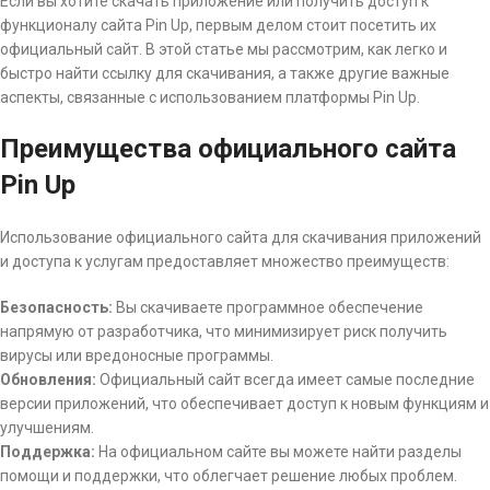
Если вы хотите скачать приложение или получить доступ к
функционалу сайта Pin Up, первым делом стоит посетить их
официальный сайт. В этой статье мы рассмотрим, как легко и
быстро найти ссылку для скачивания, а также другие важные
аспекты, связанные с использованием платформы Pin Up.
Преимущества официального сайта
Pin Up
Использование официального сайта для скачивания приложений
и доступа к услугам предоставляет множество преимуществ:
Безопасность:
Вы скачиваете программное обеспечение
напрямую от разработчика, что минимизирует риск получить
вирусы или вредоносные программы.
Обновления:
Официальный сайт всегда имеет самые последние
версии приложений, что обеспечивает доступ к новым функциям и
улучшениям.
Поддержка:
На официальном сайте вы можете найти разделы
помощи и поддержки, что облегчает решение любых проблем.