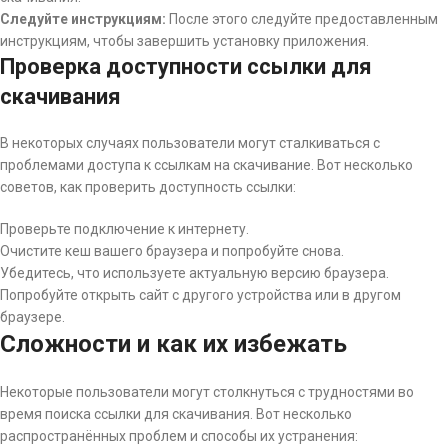
Следуйте инструкциям:
После этого следуйте предоставленным
инструкциям, чтобы завершить установку приложения.
Проверка доступности ссылки для
скачивания
В некоторых случаях пользователи могут сталкиваться с
проблемами доступа к ссылкам на скачивание. Вот несколько
советов, как проверить доступность ссылки:
Проверьте подключение к интернету.
Очистите кеш вашего браузера и попробуйте снова.
Убедитесь, что используете актуальную версию браузера.
Попробуйте открыть сайт с другого устройства или в другом
браузере.
Сложности и как их избежать
Некоторые пользователи могут столкнуться с трудностями во
время поиска ссылки для скачивания. Вот несколько
распространённых проблем и способы их устранения: