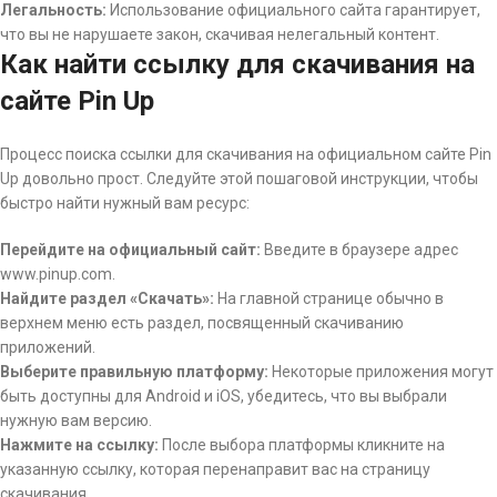
Легальность:
Использование официального сайта гарантирует,
что вы не нарушаете закон, скачивая нелегальный контент.
Как найти ссылку для скачивания на
сайте Pin Up
Процесс поиска ссылки для скачивания на официальном сайте Pin
Up довольно прост. Следуйте этой пошаговой инструкции, чтобы
быстро найти нужный вам ресурс:
Перейдите на официальный сайт:
Введите в браузере адрес
www.pinup.com.
Найдите раздел «Скачать»:
На главной странице обычно в
верхнем меню есть раздел, посвященный скачиванию
приложений.
Выберите правильную платформу:
Некоторые приложения могут
быть доступны для Android и iOS, убедитесь, что вы выбрали
нужную вам версию.
Нажмите на ссылку:
После выбора платформы кликните на
указанную ссылку, которая перенаправит вас на страницу
скачивания.