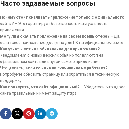
Часто задаваемые вопросы
Почему стоит скачивать приложение только с официального
сайта?
– Это гарантирует безопасность и актуальность
приложения.
Могу ли я скачать приложение на своём компьютере?
– Да,
если такое приложение доступно для ПК на официальном сайте.
Как узнать, есть ли обновление для приложения?
–
Уведомления о новых версиях обычно появляются на
официальном сайте или внутри самого приложения.
Что делать, если ссылка на скачивание не работает?
–
Попробуйте обновить страницу или обратиться в техническую
поддержку.
Как проверить, что сайт официальный?
– Убедитесь, что адрес
сайта правильный и имеет защиту https.