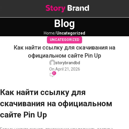
Blog
Home
Uncategorized
UNCATEGORIZED
Как найти ссылку для скачивания на
официальном сайте Pin Up
storybrandbd
On April 21, 2026
0
Как найти ссылку для
скачивания на официальном
сайте Pin Up