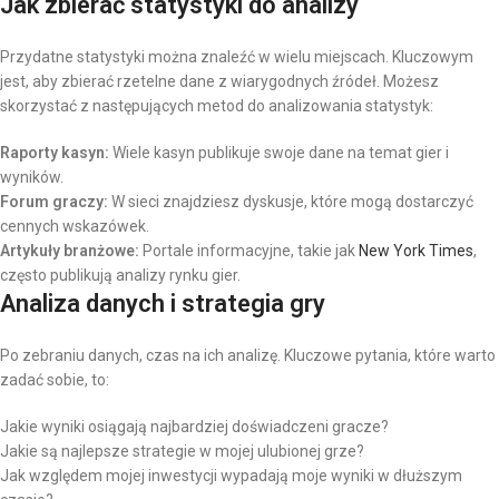
Jak zbierać statystyki do analizy
Przydatne statystyki można znaleźć w wielu miejscach. Kluczowym
jest, aby zbierać rzetelne dane z wiarygodnych źródeł. Możesz
skorzystać z następujących metod do analizowania statystyk:
Raporty kasyn:
Wiele kasyn publikuje swoje dane na temat gier i
wyników.
Forum graczy:
W sieci znajdziesz dyskusje, które mogą dostarczyć
cennych wskazówek.
Artykuły branżowe:
Portale informacyjne, takie jak
New York Times
,
często publikują analizy rynku gier.
Analiza danych i strategia gry
Po zebraniu danych, czas na ich analizę. Kluczowe pytania, które warto
zadać sobie, to:
Jakie wyniki osiągają najbardziej doświadczeni gracze?
Jakie są najlepsze strategie w mojej ulubionej grze?
Jak względem mojej inwestycji wypadają moje wyniki w dłuższym