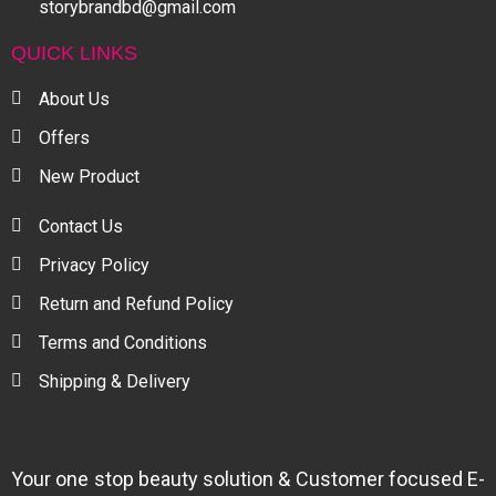
storybrandbd@gmail.com
QUICK LINKS
About Us
Offers
New Product
Contact Us
Privacy Policy
Return and Refund Policy
Terms and Conditions
Shipping & Delivery
Your one stop beauty solution & Customer focused E-