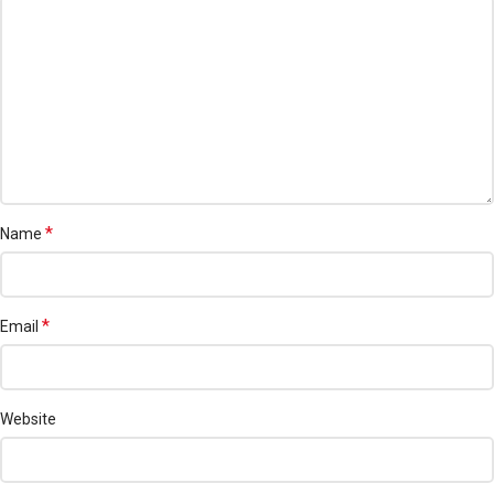
*
Name
*
Email
Website