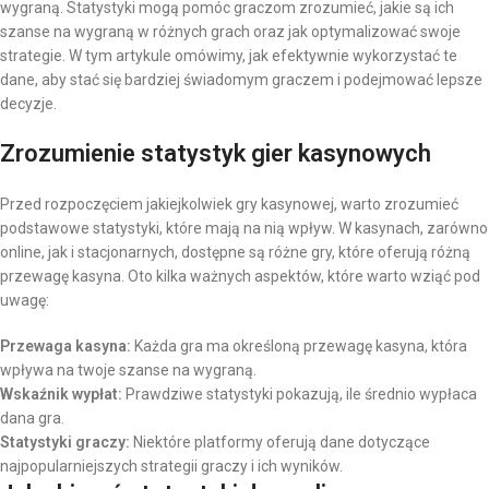
wygraną. Statystyki mogą pomóc graczom zrozumieć, jakie są ich
szanse na wygraną w różnych grach oraz jak optymalizować swoje
strategie. W tym artykule omówimy, jak efektywnie wykorzystać te
dane, aby stać się bardziej świadomym graczem i podejmować lepsze
decyzje.
Zrozumienie statystyk gier kasynowych
Przed rozpoczęciem jakiejkolwiek gry kasynowej, warto zrozumieć
podstawowe statystyki, które mają na nią wpływ. W kasynach, zarówno
online, jak i stacjonarnych, dostępne są różne gry, które oferują różną
przewagę kasyna. Oto kilka ważnych aspektów, które warto wziąć pod
uwagę:
Przewaga kasyna:
Każda gra ma określoną przewagę kasyna, która
wpływa na twoje szanse na wygraną.
Wskaźnik wypłat:
Prawdziwe statystyki pokazują, ile średnio wypłaca
dana gra.
Statystyki graczy:
Niektóre platformy oferują dane dotyczące
najpopularniejszych strategii graczy i ich wyników.