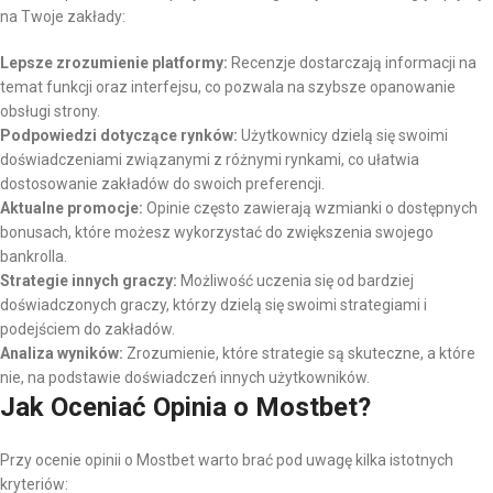
na Twoje zakłady:
Lepsze zrozumienie platformy:
Recenzje dostarczają informacji na
temat funkcji oraz interfejsu, co pozwala na szybsze opanowanie
obsługi strony.
Podpowiedzi dotyczące rynków:
Użytkownicy dzielą się swoimi
doświadczeniami związanymi z różnymi rynkami, co ułatwia
dostosowanie zakładów do swoich preferencji.
Aktualne promocje:
Opinie często zawierają wzmianki o dostępnych
bonusach, które możesz wykorzystać do zwiększenia swojego
bankrolla.
Strategie innych graczy:
Możliwość uczenia się od bardziej
doświadczonych graczy, którzy dzielą się swoimi strategiami i
podejściem do zakładów.
Analiza wyników:
Zrozumienie, które strategie są skuteczne, a które
nie, na podstawie doświadczeń innych użytkowników.
Jak Oceniać Opinia o Mostbet?
Przy ocenie opinii o Mostbet warto brać pod uwagę kilka istotnych
kryteriów: