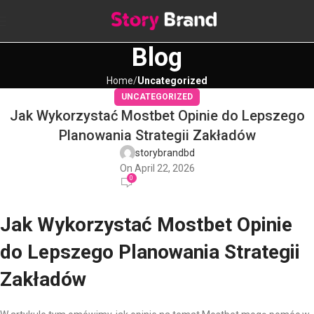
Blog
Home
Uncategorized
UNCATEGORIZED
Jak Wykorzystać Mostbet Opinie do Lepszego
Planowania Strategii Zakładów
storybrandbd
On April 22, 2026
0
Jak Wykorzystać Mostbet Opinie
do Lepszego Planowania Strategii
Zakładów