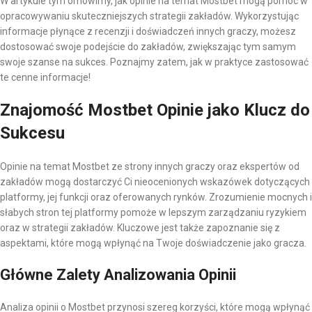
W artykule tym omówimy, jak opinie na temat Mostbet mogą pomóc w
opracowywaniu skuteczniejszych strategii zakładów. Wykorzystując
informacje płynące z recenzji i doświadczeń innych graczy, możesz
dostosować swoje podejście do zakładów, zwiększając tym samym
swoje szanse na sukces. Poznajmy zatem, jak w praktyce zastosować
te cenne informacje!
Znajomość Mostbet Opinie jako Klucz do
Sukcesu
Opinie na temat Mostbet ze strony innych graczy oraz ekspertów od
zakładów mogą dostarczyć Ci nieocenionych wskazówek dotyczących
platformy, jej funkcji oraz oferowanych rynków. Zrozumienie mocnych i
słabych stron tej platformy pomoże w lepszym zarządzaniu ryzykiem
oraz w strategii zakładów. Kluczowe jest także zapoznanie się z
aspektami, które mogą wpłynąć na Twoje doświadczenie jako gracza.
Główne Zalety Analizowania Opinii
Analiza opinii o Mostbet przynosi szereg korzyści, które mogą wpłynąć