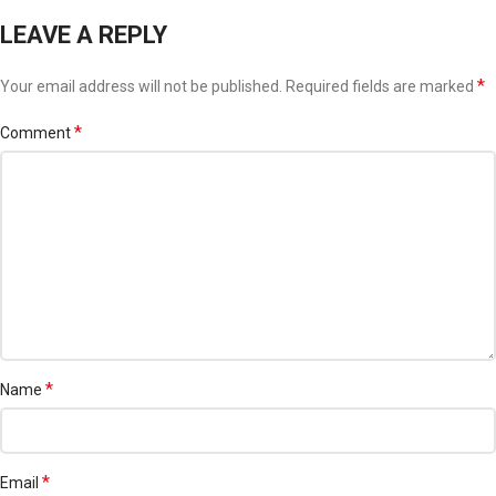
LEAVE A REPLY
*
Your email address will not be published.
Required fields are marked
*
Comment
*
Name
*
Email