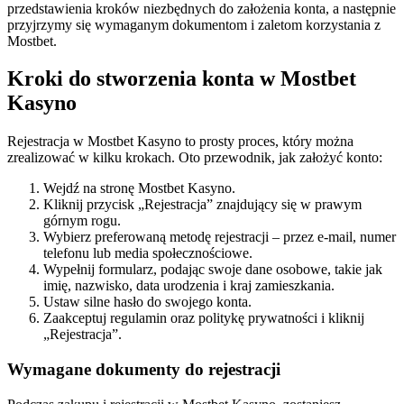
przedstawienia kroków niezbędnych do założenia konta, a następnie
przyjrzymy się wymaganym dokumentom i zaletom korzystania z
Mostbet.
Kroki do stworzenia konta w Mostbet
Kasyno
Rejestracja w Mostbet Kasyno to prosty proces, który można
zrealizować w kilku krokach. Oto przewodnik, jak założyć konto:
Wejdź na stronę Mostbet Kasyno.
Kliknij przycisk „Rejestracja” znajdujący się w prawym
górnym rogu.
Wybierz preferowaną metodę rejestracji – przez e-mail, numer
telefonu lub media społecznościowe.
Wypełnij formularz, podając swoje dane osobowe, takie jak
imię, nazwisko, data urodzenia i kraj zamieszkania.
Ustaw silne hasło do swojego konta.
Zaakceptuj regulamin oraz politykę prywatności i kliknij
„Rejestracja”.
Wymagane dokumenty do rejestracji