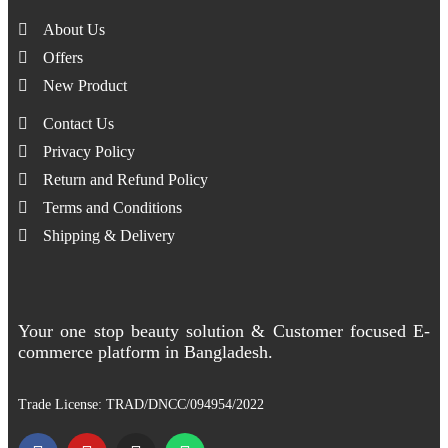
About Us
Offers
New Product
Contact Us
Privacy Policy
Return and Refund Policy
Terms and Conditions
Shipping & Delivery
Your one stop beauty solution & Customer focused E-
commerce platform in Bangladesh.
Trade License: TRAD/DNCC/094954/2022