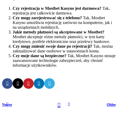
Czy rejestracja w Mostbet Kasyno jest darmowa?
Tak,
rejestracja jest całkowicie darmowa.
Czy mogę zarejestrować się z telefonu?
Tak, Mostbet
Kasyno umożliwia rejestrację zarówno na komputerze, jak i
na urządzeniach mobilnych.
Jakie metody płatności są akceptowane w Mostbet?
Mostbet akceptuje różne metody płatności, w tym karty
kredytowe, portfele elektroniczne oraz przelewy bankowe.
Czy mogę zmienić swoje dane po rejestracji?
Tak, można
zaktualizować dane osobowe w ustawieniach konta.
Czy moje dane są bezpieczne?
Tak, Mostbet Kasyno stosuje
zaawansowane technologie zabezpieczeń, aby chronić
informacje użytkowników.
Newer
Older