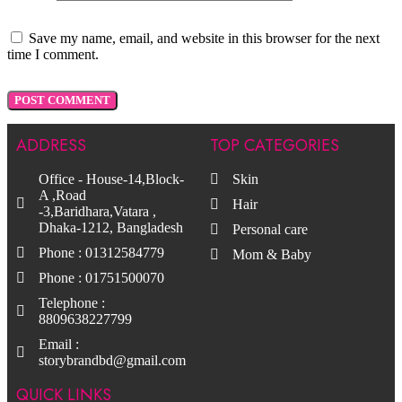
Save my name, email, and website in this browser for the next
time I comment.
ADDRESS
TOP CATEGORIES
Office - House-14,Block-
Skin
A ,Road
Hair
-3,Baridhara,Vatara ,
Dhaka-1212, Bangladesh
Personal care
Phone : 01312584779
Mom & Baby
Phone : 01751500070
Telephone :
8809638227799
Email :
storybrandbd@gmail.com
QUICK LINKS