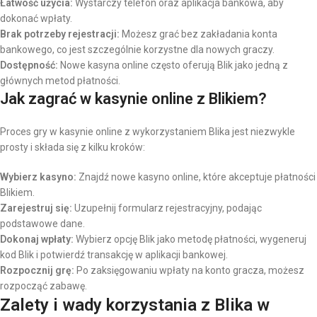
Łatwość użycia:
Wystarczy telefon oraz aplikacja bankowa, aby
dokonać wpłaty.
Brak potrzeby rejestracji:
Możesz grać bez zakładania konta
bankowego, co jest szczególnie korzystne dla nowych graczy.
Dostępność:
Nowe kasyna online często oferują Blik jako jedną z
głównych metod płatności.
Jak zagrać w kasynie online z Blikiem?
Proces gry w kasynie online z wykorzystaniem Blika jest niezwykle
prosty i składa się z kilku kroków:
Wybierz kasyno:
Znajdź nowe kasyno online, które akceptuje płatności
Blikiem.
Zarejestruj się:
Uzupełnij formularz rejestracyjny, podając
podstawowe dane.
Dokonaj wpłaty:
Wybierz opcję Blik jako metodę płatności, wygeneruj
kod Blik i potwierdź transakcję w aplikacji bankowej.
Rozpocznij grę:
Po zaksięgowaniu wpłaty na konto gracza, możesz
rozpocząć zabawę.
Zalety i wady korzystania z Blika w