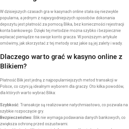
W dzisiejszych czasach gra w kasynach online stała się niezwykle
popularna, a jednym z najwygodniejszych sposobów dokonania
depozytu jest płatność za pomocą Blika, bez konieczności rejestracji
konta bankowego. Dzięki tej metodzie można szybko i bezpiecznie
wpłacać pieniądze na swoje konto gracza. W poniższym artykule
omówimy, jak skorzystać z tej metody oraz jakie są jej zalety i wady.
Dlaczego warto grać w kasyno online z
Blikiem?
Płatność Blik jest jedną z najpopularniejszych metod transakcji w
Polsce, co czyni ją idealnym wyborem dla graczy. Oto kilka powodów,
dla których warto wybrać Blika:
Szybkość:
Transakcje są realizowane natychmiastowo, co pozwala na
szybkie rozpoczęcie gry.
Bezpieczeństwo:
Blik nie wymaga podawania danych bankowych, co
zwiększa ochronę przed oszustwami.