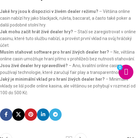
Jaké hry jsou k dispozici v živém dealer režimu?
– Většina online
casin nabízí hry jako blackjack, ruleta, baccarat, a často také poker a
další podobné stolní hry.
Jak mohu začít hrát živé dealer hry?
– Stačí se zaregistrovat v online
casinu, které tuto službu nabízí, a provést první vklad na svůj hráčský
účet.
Musím stahovat software pro hraní živých dealer her?
– Ne, většina
online casin umožňuje hraní přímo v prohlížeči bez nutnosti stahování.
Jsou živé dealer hry spravedlivé?
– Ano, kvalitní online casina
0
používají technologie, které zaručují fair play a transparentnost her.
Jaký je minimální vklad pro hraní živých dealer her?
– Minimální
vklady se liší podle online kasina, ale většinou se pohybují v rozmezí od
100 do 500 Kč.