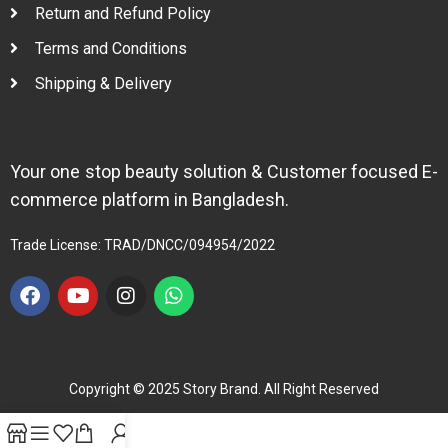
Return and Refund Policy
Terms and Conditions
Shipping & Delivery
Your one stop beauty solution & Customer focused E-
commerce platform in Bangladesh.
Trade License: TRAD/DNCC/094954/2022
Copyright © 2025 Story Brand. All Right Reserved