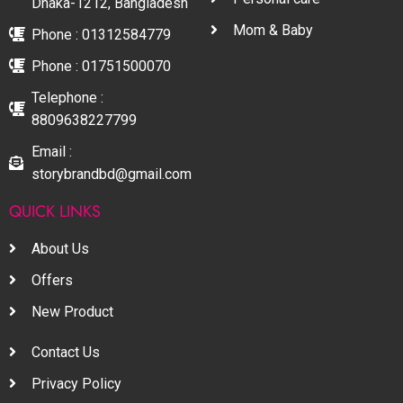
Dhaka-1212, Bangladesh
Mom & Baby
Phone : 01312584779
Phone : 01751500070
Telephone :
8809638227799
Email :
storybrandbd@gmail.com
QUICK LINKS
About Us
Offers
New Product
Contact Us
Privacy Policy