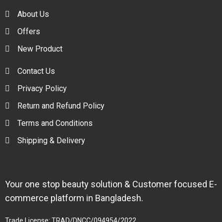
About Us
Offers
New Product
Contact Us
Privacy Policy
Return and Refund Policy
Terms and Conditions
Shipping & Delivery
Your one stop beauty solution & Customer focused E-
commerce platform in Bangladesh.
Trade License: TRAD/DNCC/094954/2022