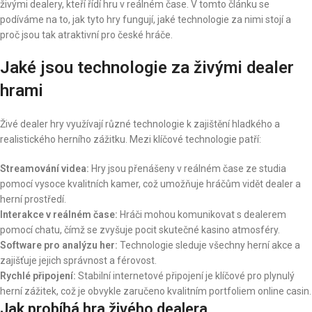
živými dealery, kteří řídí hru v reálném čase. V tomto článku se
podíváme na to, jak tyto hry fungují, jaké technologie za nimi stojí a
proč jsou tak atraktivní pro české hráče.
Jaké jsou technologie za živými dealer
hrami
Živé dealer hry využívají různé technologie k zajištění hladkého a
realistického herního zážitku. Mezi klíčové technologie patří:
Streamování videa:
Hry jsou přenášeny v reálném čase ze studia
pomocí vysoce kvalitních kamer, což umožňuje hráčům vidět dealer a
herní prostředí.
Interakce v reálném čase:
Hráči mohou komunikovat s dealerem
pomocí chatu, čímž se zvyšuje pocit skutečné kasino atmosféry.
Software pro analýzu her:
Technologie sleduje všechny herní akce a
zajišťuje jejich správnost a férovost.
Rychlé připojení:
Stabilní internetové připojení je klíčové pro plynulý
herní zážitek, což je obvykle zaručeno kvalitním portfoliem online casin.
Jak probíhá hra živého dealera