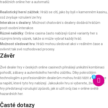
tradičních online her a automatů:
Realistický herní zážitek:
Hráči se cítí, jako by byli v kamenném kasinu,
což zvyšuje vzrušení ze hry.
Interakce s dealery:
Možnost chatování s dealery dodává hráčům
pocit osobní interakce.
Různé nabídky:
Online casina často nabízejí různé varianty her s
různými limity sázek, takže si může vybrat každý hráč.
Možnost sledovat hru:
Hráči mohou sledovat akci v reálném čase a
ovlivnit tak své rozhodovací procesy.
Závěr
Živé dealer hry v českých online casinech přinášejí unikátní kombinaci
pohodlí, zábavy a autentického herního zážitku. Díky pokročilým
0
technologiím a profesionálním dealerům mohou hráči těžit z interakce
a napětí, které tyto hry nabízejí. Jakoukoliv hru si vyberete, živé dealer
hry představují vzrušující způsob, jak si užít svůj čas v online světě
hazardních her.
Časté dotazy