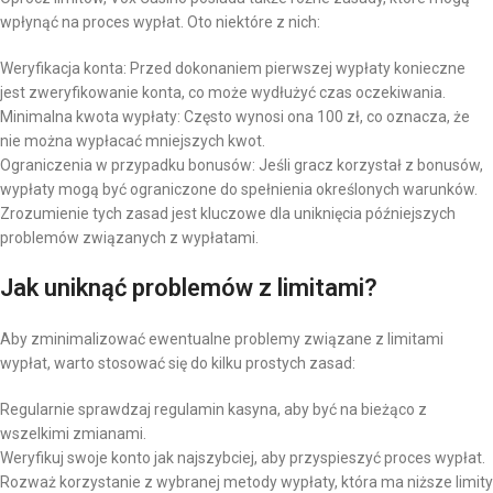
wpłynąć na proces wypłat. Oto niektóre z nich:
Weryfikacja konta: Przed dokonaniem pierwszej wypłaty konieczne
jest zweryfikowanie konta, co może wydłużyć czas oczekiwania.
Minimalna kwota wypłaty: Często wynosi ona 100 zł, co oznacza, że
nie można wypłacać mniejszych kwot.
Ograniczenia w przypadku bonusów: Jeśli gracz korzystał z bonusów,
wypłaty mogą być ograniczone do spełnienia określonych warunków.
Zrozumienie tych zasad jest kluczowe dla uniknięcia późniejszych
problemów związanych z wypłatami.
Jak uniknąć problemów z limitami?
Aby zminimalizować ewentualne problemy związane z limitami
wypłat, warto stosować się do kilku prostych zasad:
Regularnie sprawdzaj regulamin kasyna, aby być na bieżąco z
wszelkimi zmianami.
Weryfikuj swoje konto jak najszybciej, aby przyspieszyć proces wypłat.
Rozważ korzystanie z wybranej metody wypłaty, która ma niższe limity