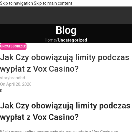
Skip to navigation
Skip to main content
Blog
Home
/
Uncategorized
UNCATEGORIZED
Jak Czy obowiązują limity podczas
wypłat z Vox Casino?
storybrandbd
On April 20, 2026
0
Jak Czy obowiązują limity podczas
wypłat z Vox Casino?