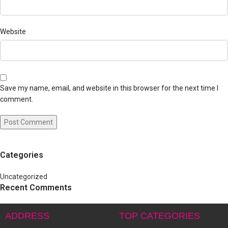
Website
Save my name, email, and website in this browser for the next time I
comment.
Categories
Uncategorized
Recent Comments
ADDRESS
TOP CATEGORIES