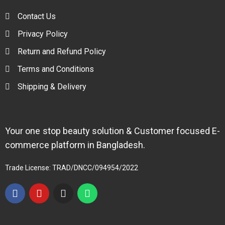
Contact Us
Privacy Policy
Return and Refund Policy
Terms and Conditions
Shipping & Delivery
Your one stop beauty solution & Customer focused E-
commerce platform in Bangladesh.
Trade License: TRAD/DNCC/094954/2022