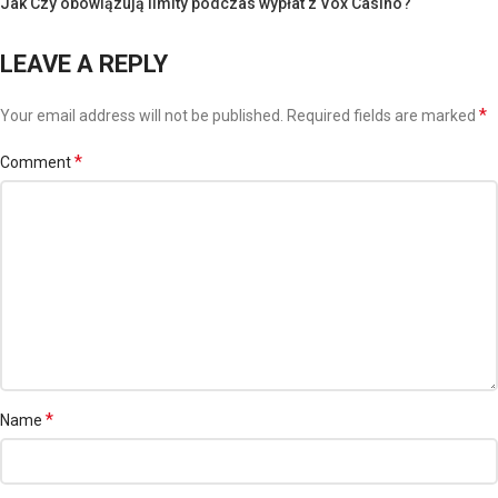
Jak Czy obowiązują limity podczas wypłat z Vox Casino?
LEAVE A REPLY
*
Your email address will not be published.
Required fields are marked
*
Comment
*
Name