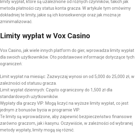
limity wypłat, które są uzależnione od różnych czynników, takich jak
metoda płatności czy status konta gracza. W artykule tym omówimy
dokładniej te limity, jakie są ich konsekwencje oraz jak można je
zminimalizować.
Limity wypłat w Vox Casino
Vox Casino, jak wiele innych platform do gier, wprowadza limity wypłat
dla swoich użytkowników. Oto podstawowe informacje dotyczące tych
ograniczeń:
Limit wypłat na miesiąc: Zazwyczaj wynosi on od 5,000 do 25,000 zł, w
zależności od statusu gracza.
Limit wypłat dziennych: Często ograniczony do 1,500 zł dla
standardowych użytkowników.
Wypłaty dla graczy VIP: Mogą liczyć na wyższe limity wypłat, co jest
jednym z bonusów bycia w programie VIP.
Te limity są wprowadzone, aby zapewnić bezpieczeństwo finansowe
zarówno graczom, jak i kasynu. Oczywiście, w zależności od wybranej
metody wypłaty, limity mogą się różnić.