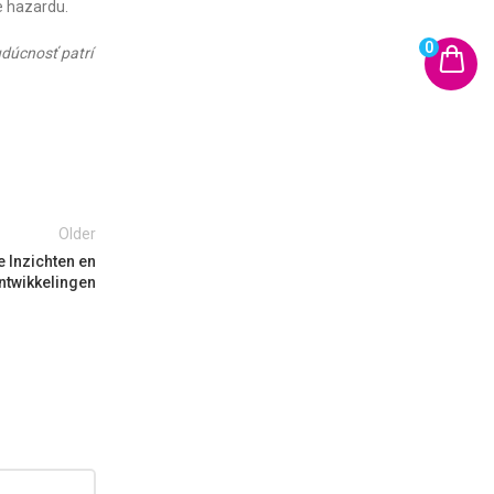
e hazardu.
0
udúcnosť patrí
Older
e Inzichten en
ntwikkelingen