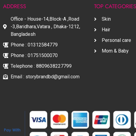
ADDRESS
TOP CATEGORIE
Office - House-14,Block-A ,Road
Skin
-3,Baridhara,Vatara , Dhaka-1212,
Hair
Bangladesh
Personal care
Phone : 01312584779
Mom & Baby
Phone : 01751500070
Telephone : 8809638227799
Email : storybrandbd@gmail.com