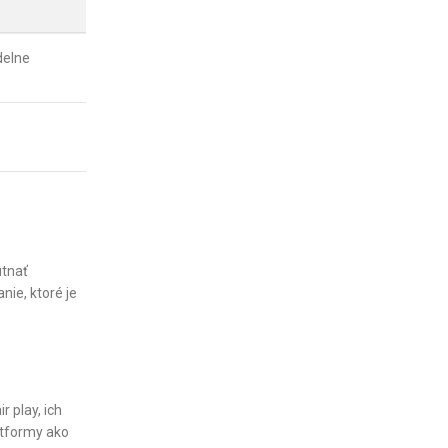
delne
utnať
nie, ktoré je
 play, ich
atformy ako