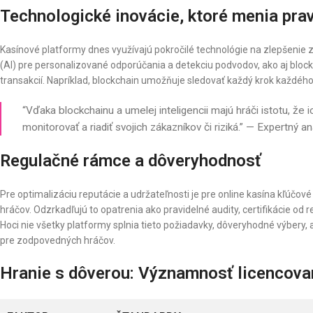
Technologické inovácie, ktoré menia prav
Kasínové platformy dnes využívajú pokročilé technológie na zlepšenie z
(AI) pre personalizované odporúčania a detekciu podvodov, ako aj blo
transakcií. Napríklad, blockchain umožňuje sledovať každý krok každého
“Vďaka blockchainu a umelej inteligencii majú hráči istotu, že 
monitorovať a riadiť svojich zákazníkov či riziká.” — Expertný 
Regulačné rámce a dôveryhodnosť
Pre optimalizáciu reputácie a udržateľnosti je pre online kasína kľúčo
hráčov. Odzrkadľujú to opatrenia ako pravidelné audity, certifikácie o
Hoci nie všetky platformy splnia tieto požiadavky, dôveryhodné výbery, 
pre zodpovedných hráčov.
Hranie s dôverou: Významnosť licencovan