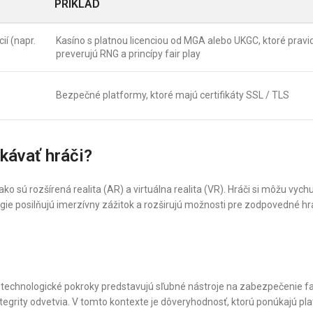
PRÍKLAD
ií (napr.
Kasíno s platnou licenciou od MGA alebo UKGC, ktoré pravi
preverujú RNG a princípy fair play
Bezpečné platformy, ktoré majú certifikáty SSL / TLS
kávať hráči?
o sú rozšírená realita (AR) a virtuálna realita (VR). Hráči si môžu vych
ógie posilňujú imerzívny zážitok a rozširujú možnosti pre zodpovedné hra
o technologické pokroky predstavujú sľubné nástroje na zabezpečenie fair
egrity odvetvia. V tomto kontexte je dôveryhodnosť, ktorú ponúkajú pl