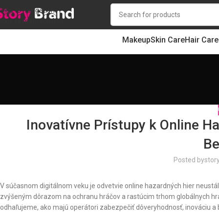
Skip to navigation
Skip to main content
Makeup
Skin Care
Hair Care
Inovatívne Prístupy k Online H
Be
Posted by
stor
V súčasnom digitálnom veku je odvetvie online hazardných hier neu
zvýšeným dôrazom na ochranu hráčov a rastúcim trhom globálnych hr
odhaľujeme, ako majú operátori zabezpečiť dôveryhodnosť, inováciu 