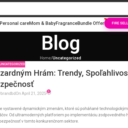
Personal care
Mom & Baby
Fragrance
Bundle Offer
FIRE SEL
Blog
Home
/
Uncategorized
UNCATEGORIZED
azardným Hrám: Trendy, Spoľahlivos
zpečnosť
0
ybrandbd
On April 21, 2025
stále vystavené dynamickým zmenám, ktoré sú poháňané technologický
áčov. Od ultramoderných platforiem po implementáciu zodpovedného h
a bezpečnosť v tomto konkurenčnom sektore.