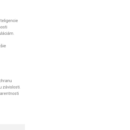
teligencie
osti
uláciám.
jšie
ochranu
 závislosti.
parentnosti