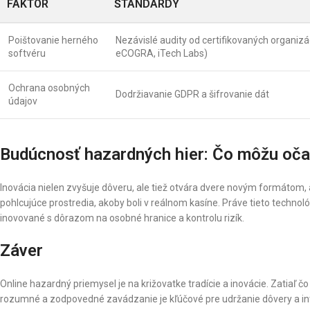
FAKTOR
ŠTANDARDY
Poištovanie herného
Nezávislé audity od certifikovaných organizác
softvéru
eCOGRA, iTech Labs)
Ochrana osobných
Dodržiavanie GDPR a šifrovanie dát
údajov
Budúcnosť hazardných hier: Čo môžu oča
Inovácia nielen zvyšuje dôveru, ale tiež otvára dvere novým formátom, ak
pohlcujúce prostredia, akoby boli v reálnom kasíne. Práve tieto technol
inovované s dôrazom na osobné hranice a kontrolu rizík.
Záver
Online hazardný priemysel je na križovatke tradície a inovácie. Zatiaľ č
rozumné a zodpovedné zavádzanie je kľúčové pre udržanie dôvery a int