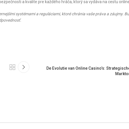
 bezpečnosti a kvalite pre každého hráča, ktorý sa vydáva na cestu onlin
rnejšími systémami a reguláciami, ktoré chránia vaše práva a záujmy. B
odpovednosť.
De Evolutie van Online Casino’s: Strategisch
Markto