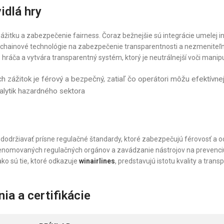
idlá hry
ážitku a zabezpečenie fairness. Čoraz bežnejšie sú integrácie umelej in
ckchainové technológie na zabezpečenie transparentnosti a nezmeniteľn
 hráča a vytvára transparentný systém, ktorý je neutrálnejší voči manip
ich zážitok je férový a bezpečný, zatiaľ čo operátori môžu efektívne
analytik hazardného sektora
vé dodržiavať prísne regulačné štandardy, ktoré zabezpečujú férovosť a 
d renomovaných regulačných orgánov a zavádzanie nástrojov na prevenciu
ako sú tie, ktoré odkazuje
winairlines
, predstavujú istotu kvality a trans
ia a certifikácie