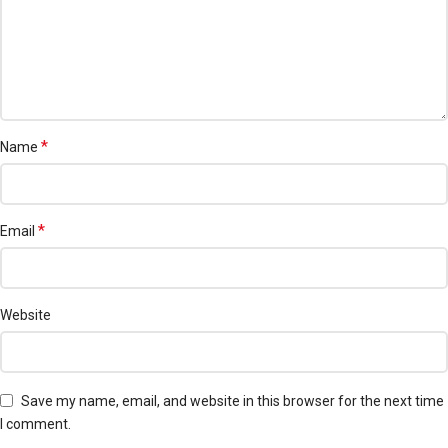
*
Name
*
Email
Website
Save my name, email, and website in this browser for the next time
I comment.