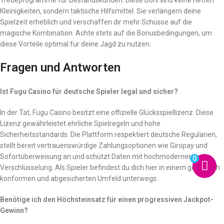
Treueprogramme für Bestandskunden. Diese Boni sind keine netten
Kleinigkeiten, sondern taktische Hilfsmittel. Sie verlängern deine
Spielzeit erheblich und verschaffen dir mehr Schüsse auf die
magische Kombination. Achte stets auf die Bonusbedingungen, um
diese Vorteile optimal für deine Jagd zu nutzen.
Fragen und Antworten
Ist Fugu Casino für deutsche Spieler legal und sicher?
In der Tat, Fugu Casino besitzt eine offizielle Glücksspiellizenz. Diese
Lizenz gewährleistet ehrliche Spielregeln und hohe
Sicherheitsstandards. Die Plattform respektiert deutsche Regularien,
stellt bereit vertrauenswürdige Zahlungsoptionen wie Giropay und
Sofortüberweisung an und schützt Daten mit hochmoderner
0
Verschlüsselung. Als Spieler befindest du dich hier in einem gesetzlich
konformen und abgesicherten Umfeld unterwegs.
Benötige ich den Höchsteinsatz für einen progressiven Jackpot-
Gewinn?