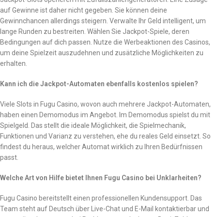
auf Gewinne ist daher nicht gegeben. Sie können deine
Gewinnchancen allerdings steigern. Verwalte Ihr Geld intelligent, um
lange Runden zu bestreiten. Wählen Sie Jackpot-Spiele, deren
Bedingungen auf dich passen. Nutze die Werbeaktionen des Casinos,
um deine Spielzeit auszudehnen und zusätzliche Möglichkeiten zu
erhalten.
Kann ich die Jackpot-Automaten ebenfalls kostenlos spielen?
Viele Slots in Fugu Casino, wovon auch mehrere Jackpot-Automaten,
haben einen Demomodus im Angebot. Im Demomodus spielst du mit
Spielgeld. Das stellt die ideale Möglichkeit, die Spielmechanik,
Funktionen und Varianz zu verstehen, ehe du reales Geld einsetzt. So
findest du heraus, welcher Automat wirklich zu Ihren Bedürfnissen
passt.
Welche Art von Hilfe bietet Ihnen Fugu Casino bei Unklarheiten?
Fugu Casino bereitstellt einen professionellen Kundensupport. Das
Team steht auf Deutsch über Live-Chat und E-Mail kontaktierbar und