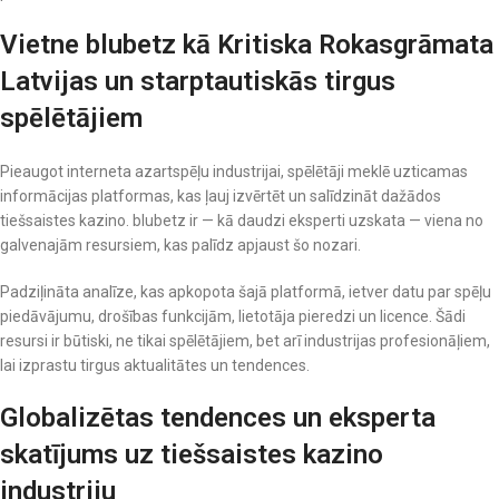
Vietne
blubetz
kā Kritiska Rokasgrāmata
Latvijas un starptautiskās tirgus
spēlētājiem
Pieaugot interneta azartspēļu industrijai, spēlētāji meklē uzticamas
informācijas platformas, kas ļauj izvērtēt un salīdzināt dažādos
tiešsaistes kazino. blubetz ir — kā daudzi eksperti uzskata — viena no
galvenajām resursiem, kas palīdz apjaust šo nozari.
Padziļināta analīze, kas apkopota šajā platformā, ietver datu par spēļu
piedāvājumu, drošības funkcijām, lietotāja pieredzi un licence. Šādi
resursi ir būtiski, ne tikai spēlētājiem, bet arī industrijas profesionāļiem,
lai izprastu tirgus aktualitātes un tendences.
Globalizētas tendences un eksperta
skatījums uz tiešsaistes kazino
industriju