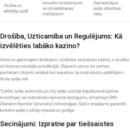
Inovatīvi ierobežojumi
Samazinājusi
Virzība uz
un izmeklēšanas
spēļu atkarības
atbildīgu spēli
mehānismi
risku
Drošība, Uzticamība un Regulējums: Kā
izvēlēties labāko kazino?
Viens no galvenajiem kritērijiem, izvēloties tiešsaistes kazino, ir drošība
un licences esošajās jurisdikcijās. Eksperti uzsver, ka vietnes,
piemēram, blubetz analizē šos aspektus, lai nodrošinātu spēlētājiem
drošu spēļu vidi.
Turklāt, spēļu automātu un citu spēļu ražotāji iegulda ievērojamas
investīcijas, lai nodrošinātu laimesta taisnīgumu, izmantojot RNG
(Random Number Generator) tehnoloģijas. Šādi ir iespējams garantēt,
ka katra spēle ir pilnīgi nejauša un godīga.
Secinājumi: Izpratne par tiešsaistes