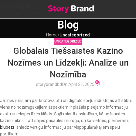
Skip to navigation
Skip to main content
Blog
Home
/
Uncategorized
UNCATEGORIZED
Globālais Tiešsaistes Kazino
Nozīmes un Līdzekļi: Analīze un
Nozīmība
0
storybrandbd
On April 21, 2025
Ja mēs runājam par kriptovalūtu un digitālo spēļu industrijas attīstību,
viens no nozīmīgākajiem aspektiem ir plašais pieejamo informāciju
avotu un ekspertīzes klāsts. Šajā rakstā apskatīsim, kā tiešsaistes
kazino nikns ir attīstījies pasaules mērogā, un kā vietnes, piemēram,
blubetz
, sniedz vērtīgu informāciju par vispopulārākajiem spēļu
portāliem.