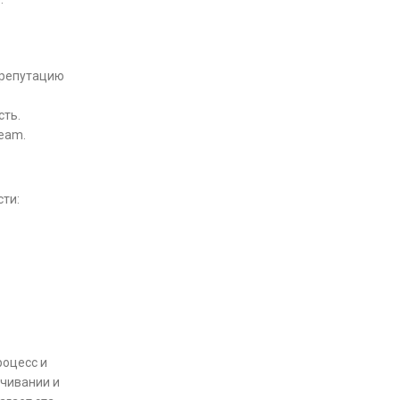
 репутацию
сть.
eam.
сти:
роцесс и
ачивании и