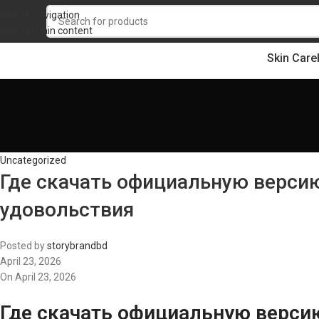
Skip to navigation
Skip to main content
Skin Care
Uncategorized
Где скачать официальную версию
удовольствия
Posted by
storybrandbd
April 23, 2026
On April 23, 2026
Где скачать официальную верси