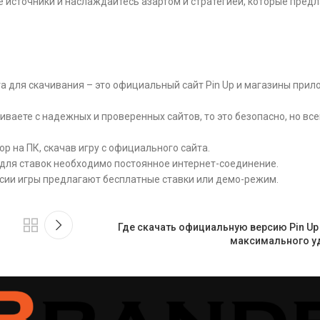
источники и наслаждайтесь азартом и стратегией, которые предл
 для скачивания – это официальный сайт Pin Up и магазины при
иваете с надежных и проверенных сайтов, то это безопасно, но вс
ор на ПК, скачав игру с официального сайта.
 для ставок необходимо постоянное интернет-соединение.
сии игры предлагают бесплатные ставки или демо-режим.
Где скачать официальную версию Pin Up
максимального у