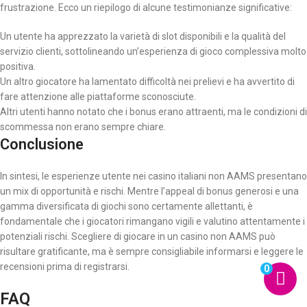
frustrazione. Ecco un riepilogo di alcune testimonianze significative:
Un utente ha apprezzato la varietà di slot disponibili e la qualità del
servizio clienti, sottolineando un’esperienza di gioco complessiva molto
positiva.
Un altro giocatore ha lamentato difficoltà nei prelievi e ha avvertito di
fare attenzione alle piattaforme sconosciute.
Altri utenti hanno notato che i bonus erano attraenti, ma le condizioni di
scommessa non erano sempre chiare.
Conclusione
In sintesi, le esperienze utente nei casino italiani non AAMS presentano
un mix di opportunità e rischi. Mentre l’appeal di bonus generosi e una
gamma diversificata di giochi sono certamente allettanti, è
fondamentale che i giocatori rimangano vigili e valutino attentamente i
potenziali rischi. Scegliere di giocare in un casino non AAMS può
risultare gratificante, ma è sempre consigliabile informarsi e leggere le
recensioni prima di registrarsi.
0
FAQ