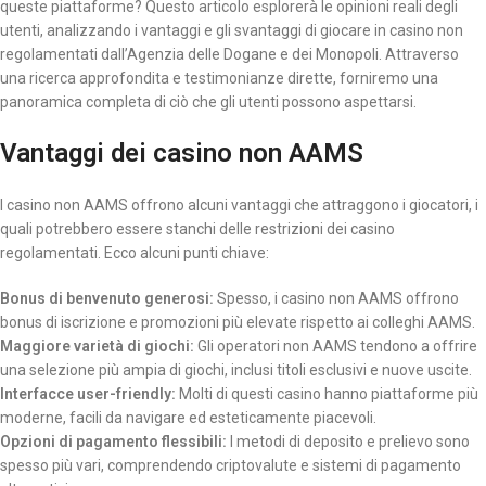
queste piattaforme? Questo articolo esplorerà le opinioni reali degli
utenti, analizzando i vantaggi e gli svantaggi di giocare in casino non
regolamentati dall’Agenzia delle Dogane e dei Monopoli. Attraverso
una ricerca approfondita e testimonianze dirette, forniremo una
panoramica completa di ciò che gli utenti possono aspettarsi.
Vantaggi dei casino non AAMS
I casino non AAMS offrono alcuni vantaggi che attraggono i giocatori, i
quali potrebbero essere stanchi delle restrizioni dei casino
regolamentati. Ecco alcuni punti chiave:
Bonus di benvenuto generosi:
Spesso, i casino non AAMS offrono
bonus di iscrizione e promozioni più elevate rispetto ai colleghi AAMS.
Maggiore varietà di giochi:
Gli operatori non AAMS tendono a offrire
una selezione più ampia di giochi, inclusi titoli esclusivi e nuove uscite.
Interfacce user-friendly:
Molti di questi casino hanno piattaforme più
moderne, facili da navigare ed esteticamente piacevoli.
Opzioni di pagamento flessibili:
I metodi di deposito e prelievo sono
spesso più vari, comprendendo criptovalute e sistemi di pagamento