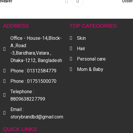
Newer
Older
ADDRESS
TOP CATEGORIES
Office - House-14,Block-
Skin
A ,Road
Hair
-3,Baridhara,Vatara ,
Personal care
Dhaka-1212, Bangladesh
Mom & Baby
Phone : 01312584779
Phone : 01751500070
Telephone :
8809638227799
Email :
storybrandbd@gmail.com
QUICK LINKS