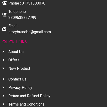
Phone : 01751500070
Telephone :
8809638227799
Email :
storybrandbd@gmail.com
QUICK LINKS
About Us
Offers
New Product
Contact Us
Privacy Policy
Return and Refund Policy
Terms and Conditions