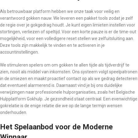
Als betrouwbaar platform hebben we onze taak voor veilig en
verantwoord gokken nauw. We leveren een pakket tools zodat je zelf
de regie over je gokgedrag houdt. Je kunt eigen limieten instellen voor
stortingen, verliezen of speltijd. Voor een korte pauze is er de time-out
mogelijkheid, voor een volledigere reset stellen we zelfuitsluiting aan.
Deze tools zijn makkelijk te vinden en te activeren in je
accountinstellingen.
We stimuleren spelers om om gokken te allen tijde als tijdverdrijf te
zien, nooit als middel van inkomsten. Ons systeem volgt speelpatronen
in de smiezen en maakt proactief contact op als we gedrag detecteren
dat eventueel alarmerend is. Daarnaast vind je bij ons duidelijke
verwijzingen naar professionele hulporganisaties, zoals het Belgische
Hulpplatform Gokhulp. Je gezondheid staat centraal. Een evenwichtige
gokrelatie is de enige relatie die we op de lange termijn wensen
onderhouden.
Het Spelaanbod voor de Moderne
Winnaar