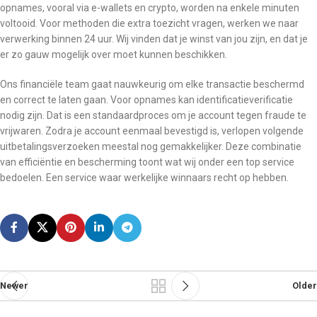
opnames, vooral via e-wallets en crypto, worden na enkele minuten
voltooid. Voor methoden die extra toezicht vragen, werken we naar
verwerking binnen 24 uur. Wij vinden dat je winst van jou zijn, en dat je
er zo gauw mogelijk over moet kunnen beschikken.
Ons financiële team gaat nauwkeurig om elke transactie beschermd
en correct te laten gaan. Voor opnames kan identificatieverificatie
nodig zijn. Dat is een standaardproces om je account tegen fraude te
vrijwaren. Zodra je account eenmaal bevestigd is, verlopen volgende
uitbetalingsverzoeken meestal nog gemakkelijker. Deze combinatie
van efficiëntie en bescherming toont wat wij onder een top service
bedoelen. Een service waar werkelijke winnaars recht op hebben.
Newer
Older