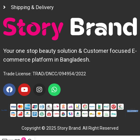
Shipping & Delivery
Your one stop beauty solution & Customer focused E-
commerce platform in Bangladesh.
Trade License: TRAD/DNCC/094954/2022
Copyright © 2025 Story Brand. All Right Reserved
0