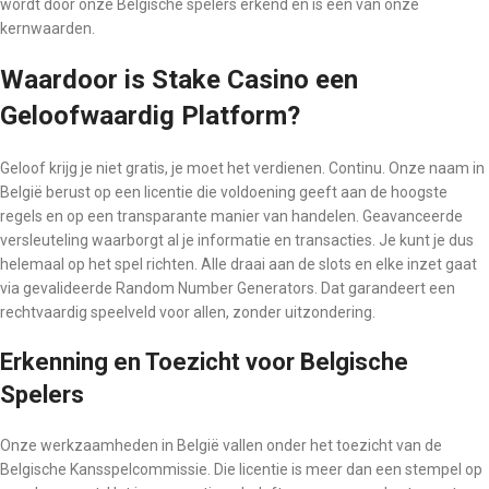
wordt door onze Belgische spelers erkend en is een van onze
kernwaarden.
Waardoor is Stake Casino een
Geloofwaardig Platform?
Geloof krijg je niet gratis, je moet het verdienen. Continu. Onze naam in
België berust op een licentie die voldoening geeft aan de hoogste
regels en op een transparante manier van handelen. Geavanceerde
versleuteling waarborgt al je informatie en transacties. Je kunt je dus
helemaal op het spel richten. Alle draai aan de slots en elke inzet gaat
via gevalideerde Random Number Generators. Dat garandeert een
rechtvaardig speelveld voor allen, zonder uitzondering.
Erkenning en Toezicht voor Belgische
Spelers
Onze werkzaamheden in België vallen onder het toezicht van de
Belgische Kansspelcommissie. Die licentie is meer dan een stempel op