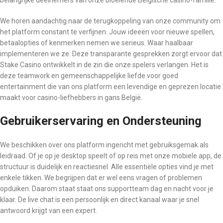
belangrijke deelnemers van onze bloeiende Belgische casino-familie.
We horen aandachtig naar de terugkoppeling van onze community om
het platform constant te verfijnen. Jouw ideeën voor nieuwe spellen,
betaalopties of kenmerken nemen we serieus. Waar haalbaar
implementeren we ze. Deze transparante gesprekken zorgt ervoor dat
Stake Casino ontwikkelt in de zin die onze spelers verlangen. Het is
deze teamwork en gemeenschappelijke liefde voor goed
entertainment die van ons platform een levendige en geprezen locatie
maakt voor casino-liefhebbers in gans België.
Gebruikerservaring en Ondersteuning
We beschikken over ons platform ingericht met gebruiksgemak als
leidraad. Of je op je desktop speelt of op reis met onze mobiele app, de
structuur is duidelijk en reactiesnel. Alle essentiële opties vind je met
enkele tikken. We begrijpen dat er wel eens vragen of problemen
opduiken. Daarom staat staat ons supportteam dag en nacht voor je
klaar. De live chat is een persoonlijk en direct kanaal waar je snel
antwoord krijgt van een expert.