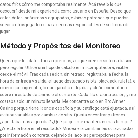
datos fríos cómo me comportaba realmente. Acá revelo lo que
descubrí, desde mi experiencia como usuario en España. Deseo que
estos datos, anónimos y agrupados, exhiban patrones que puedan
servir a otros jugadores para ser más responsables de su forma de
jugar.
Método y Propósitos del Monitoreo
Quería que los datos fueran precisos, así que creé un sistema básico
pero regular. Utilicé una hoja de cálculo en mi computadora, visible
desde el móvil. Tras cada sesión, sin retraso, registraba la fecha, la
hora de entrada y salida, el juego destacado (slots, blackjack, ruleta), el
dinero que ingresaba, lo que ganaba o dejaba, y algún comentario
sobre mi estado de ánimo o el contexto. Cada fila era una sesión, y me
costaba solo un minuto llenarla. Me concentré solo en BroWinner
Casino porque tiene licencia española y su catálogo está ajustada, así
evitaba variables por cambiar de sitio. Quería encontrar patrones:
¿apostaba más algún día? ¿Qué juegos me mantenían más tiempo?
¿Afecta la hora en el resultado? Mi idea era cambiar las corazonadas
por información concreta, dejando de lado las percepciones para