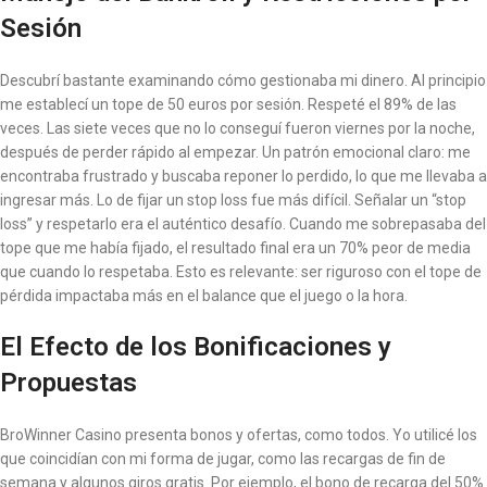
Sesión
Descubrí bastante examinando cómo gestionaba mi dinero. Al principio
me establecí un tope de 50 euros por sesión. Respeté el 89% de las
veces. Las siete veces que no lo conseguí fueron viernes por la noche,
después de perder rápido al empezar. Un patrón emocional claro: me
encontraba frustrado y buscaba reponer lo perdido, lo que me llevaba a
ingresar más. Lo de fijar un stop loss fue más difícil. Señalar un “stop
loss” y respetarlo era el auténtico desafío. Cuando me sobrepasaba del
tope que me había fijado, el resultado final era un 70% peor de media
que cuando lo respetaba. Esto es relevante: ser riguroso con el tope de
pérdida impactaba más en el balance que el juego o la hora.
El Efecto de los Bonificaciones y
Propuestas
BroWinner Casino presenta bonos y ofertas, como todos. Yo utilicé los
que coincidían con mi forma de jugar, como las recargas de fin de
semana y algunos giros gratis. Por ejemplo, el bono de recarga del 50%