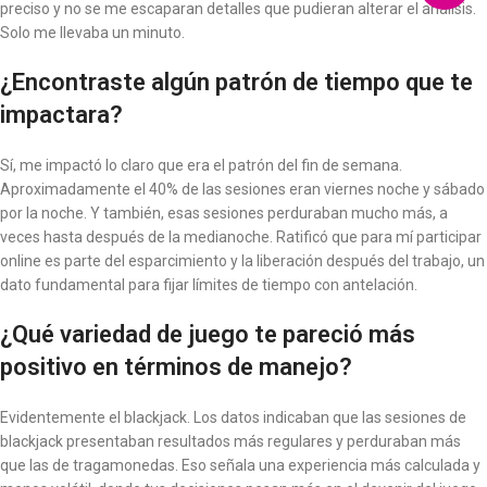
preciso y no se me escaparan detalles que pudieran alterar el análisis.
Solo me llevaba un minuto.
¿Encontraste algún patrón de tiempo que te
impactara?
Sí, me impactó lo claro que era el patrón del fin de semana.
Aproximadamente el 40% de las sesiones eran viernes noche y sábado
por la noche. Y también, esas sesiones perduraban mucho más, a
veces hasta después de la medianoche. Ratificó que para mí participar
online es parte del esparcimiento y la liberación después del trabajo, un
dato fundamental para fijar límites de tiempo con antelación.
¿Qué variedad de juego te pareció más
positivo en términos de manejo?
Evidentemente el blackjack. Los datos indicaban que las sesiones de
blackjack presentaban resultados más regulares y perduraban más
que las de tragamonedas. Eso señala una experiencia más calculada y