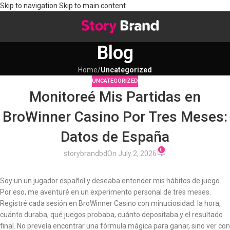
Skip to navigation
Skip to main content
Blog
Home
/
Uncategorized
UNCATEGORIZED
Monitoreé Mis Partidas en
BroWinner Casino Por Tres Meses:
Datos de España
0
storybrandbd
On July 2, 2026
Soy un un jugador español y deseaba entender mis hábitos de juego.
Por eso, me aventuré en un experimento personal de tres meses.
Registré cada sesión en BroWinner Casino con minuciosidad: la hora,
cuánto duraba, qué juegos probaba, cuánto depositaba y el resultado
final. No preveía encontrar una fórmula mágica para ganar, sino ver con