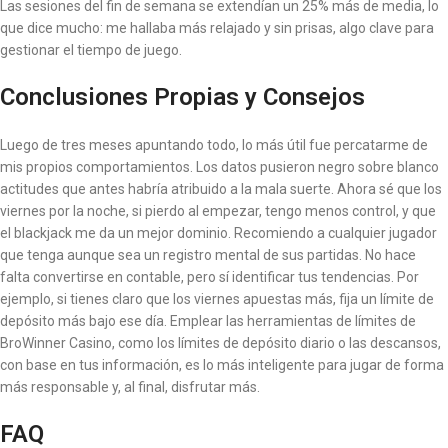
Las sesiones del fin de semana se extendían un 25% más de media, lo
que dice mucho: me hallaba más relajado y sin prisas, algo clave para
gestionar el tiempo de juego.
Conclusiones Propias y Consejos
Luego de tres meses apuntando todo, lo más útil fue percatarme de
mis propios comportamientos. Los datos pusieron negro sobre blanco
actitudes que antes habría atribuido a la mala suerte. Ahora sé que los
viernes por la noche, si pierdo al empezar, tengo menos control, y que
el blackjack me da un mejor dominio. Recomiendo a cualquier jugador
que tenga aunque sea un registro mental de sus partidas. No hace
falta convertirse en contable, pero sí identificar tus tendencias. Por
ejemplo, si tienes claro que los viernes apuestas más, fija un límite de
depósito más bajo ese día. Emplear las herramientas de límites de
BroWinner Casino, como los límites de depósito diario o las descansos,
con base en tus información, es lo más inteligente para jugar de forma
más responsable y, al final, disfrutar más.
FAQ