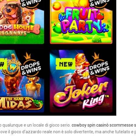
o qualunque e un locale di gioco serio.
cowboy spin casinò scommesse s
ve il gioco d’azzardo reale non è solo divertente, ma anche tutelato e 