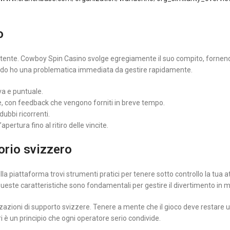
o
etente. Cowboy Spin Casino svolge egregiamente il suo compito, fornend
 quando ho una problematica immediata da gestire rapidamente.
va e puntuale.
 con feedback che vengono forniti in breve tempo.
ubbi ricorrenti.
ertura fino al ritiro delle vincite.
orio svizzero
a piattaforma trovi strumenti pratici per tenere sotto controllo la tua a
co. Queste caratteristiche sono fondamentali per gestire il divertimento in
nizzazioni di supporto svizzere. Tenere a mente che il gioco deve restare 
 è un principio che ogni operatore serio condivide.