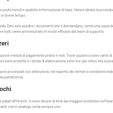
o pochi minuti e qualche informazione di base. Hanno ideato la procedu
e in breve tempo.
apida. Devi solo spedire i documenti che ti domandano, come una copia 
are tutti, viene amministrato in modo efficace dal team di supporto.
zeri
zione metodi di pagamento pratici e noti. Tra le opzioni ci sono carte di 
ioni sono protette e i tempi di elaborazione sono tra i più veloci che si p
ono processati con attenzione, nel rispetto dei termini e condizioni indica
lla piattaforma.
iochi
lati differenti. Ci sono decine di titoli dai maggiori produttori software
nti, così il catalogo resta sempre vivo.