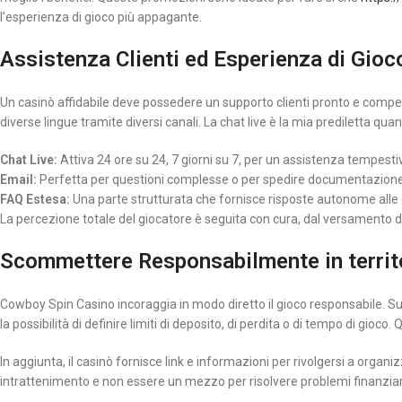
l’esperienza di gioco più appagante.
Assistenza Clienti ed Esperienza di Gioc
Un casinò affidabile deve possedere un supporto clienti pronto e comp
diverse lingue tramite diversi canali. La chat live è la mia prediletta
Chat Live:
Attiva 24 ore su 24, 7 giorni su 7, per un assistenza tempesti
Email:
Perfetta per questioni complesse o per spedire documentazione,
FAQ Estesa:
Una parte strutturata che fornisce risposte autonome alle d
La percezione totale del giocatore è seguita con cura, dal versamento d’ap
Scommettere Responsabilmente in territ
Cowboy Spin Casino incoraggia in modo diretto il gioco responsabile. Sull
la possibilità di definire limiti di deposito, di perdita o di tempo di gio
In aggiunta, il casinò fornisce link e informazioni per rivolgersi a orga
intrattenimento e non essere un mezzo per risolvere problemi finanziari