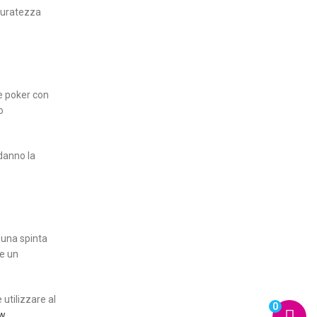
 curatezza
 e poker con
o
 danno la
 una spinta
 e un
utilizzare al
0
ew