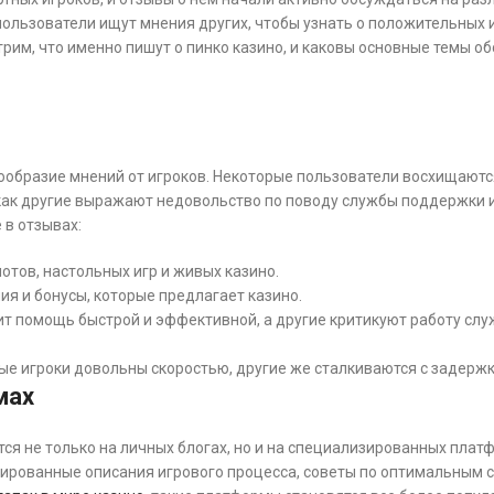
пользователи ищут мнения других, чтобы узнать о положительных 
трим, что именно пишут о пинко казино, и каковы основные темы о
разнообразие мнений от игроков. Некоторые пользователи восхищаю
 как другие выражают недовольство по поводу службы поддержки 
в отзывах:
тов, настольных игр и живых казино.
я и бонусы, которые предлагает казино.
ит помощь быстрой и эффективной, а другие критикуют работу сл
ые игроки довольны скоростью, другие же сталкиваются с задерж
мах
ся не только на личных блогах, но и на специализированных плат
ированные описания игрового процесса, советы по оптимальным с