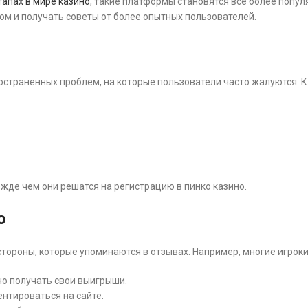
тапах в мире казино
, такие платформы становятся все более попу
ом и получать советы от более опытных пользователей.
страненных проблем, на которые пользователи часто жалуются. К
.
де чем они решатся на регистрацию в пинко казино.
о
стороны, которые упоминаются в отзывах. Например, многие игрок
о получать свои выигрыши.
нтироваться на сайте.