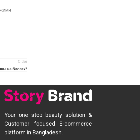
ожими
Older
ывы на блогах?
Your one stop beauty solution &
Customer focused E-commerce
platform in Bangladesh.