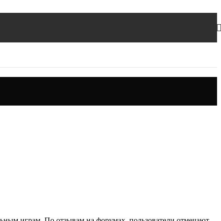
ьным играм. По отзывам на форумах, пользователи отмечают