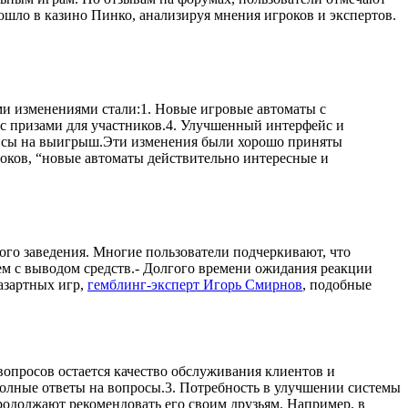
зошло в казино Пинко, анализируя мнения игроков и экспертов.
и изменениями стали:1. Новые игровые автоматы с
с призами для участников.4. Улучшенный интерфейс и
ансы на выигрыш.Эти изменения были хорошо приняты
роков, “новые автоматы действительно интересные и
ого заведения. Многие пользователи подчеркивают, что
ем с выводом средств.- Долгого времени ожидания реакции
азартных игр,
гемблинг-эксперт Игорь Смирнов
, подобные
опросов остается качество обслуживания клиентов и
олные ответы на вопросы.3. Потребность в улучшении системы
продолжают рекомендовать его своим друзьям. Например, в