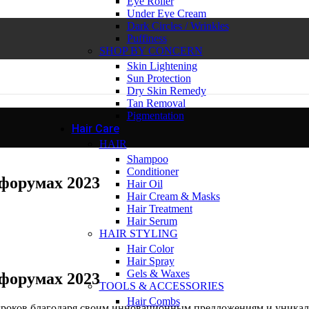
Eye Roller
Under Eye Cream
Dark Circles / Wrinkles
Puffiness
SHOP BY CONCERN
Skin Lightening
Sun Protection
Dry Skin Remedy
Tan Removal
Pigmentation
Hair Care
HAIR
Shampoo
Conditioner
 форумах 2023
Hair Oil
Hair Cream & Masks
Hair Treatment
Hair Serum
HAIR STYLING
Hair Color
Hair Spray
Gels & Waxes
 форумах 2023
TOOLS & ACCESSORIES
Hair Combs
гроков благодаря своим инновационным предложениям и уникал