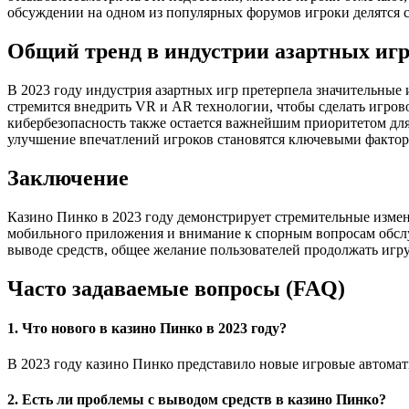
обсуждении на одном из популярных форумов игроки делятся 
Общий тренд в индустрии азартных игр
В 2023 году индустрия азартных игр претерпела значительные 
стремится внедрить VR и AR технологии, чтобы сделать игров
кибербезопасность также остается важнейшим приоритетом для
улучшение впечатлений игроков становятся ключевыми фактор
Заключение
Казино Пинко в 2023 году демонстрирует стремительные изме
мобильного приложения и внимание к спорным вопросам обслу
выводе средств, общее желание пользователей продолжать игру
Часто задаваемые вопросы (FAQ)
1. Что нового в казино Пинко в 2023 году?
В 2023 году казино Пинко представило новые игровые автома
2. Есть ли проблемы с выводом средств в казино Пинко?