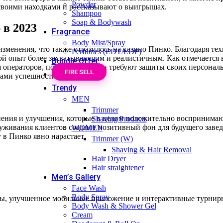
Powder
своими находками и рассказывают о выигрышах.
Shampoo
Soap & Bodywash
 в 2023
Fragrance
Body Mist/Spray
изменения, что также отразилось на казино Пинко. Благодаря т
Perfumes (EDT/EDP)
ой опыт более захватывающим и реалистичным. Как отмечается 
Bundle Offer
 операторов, поскольку игроки требуют защиты своих персонал
FIRE SELL
ами успешности казино.
Trendy
MEN
Trimmer
нения и улучшения, которые в целом положительно воспринимаю
Shaving Products
живания клиентов создают позитивный фон для будущего заведе
WOMEN
 в Пинко явно нарастает.
Trimmer (W)
Shaving & Hair Removal
Hair Dryer
Hair straightener
Men’s Gallery
Face Wash
Body Spray
ты, улучшенное мобильное приложение и интерактивные турнир
Body Wash & Shower Gel
Cream