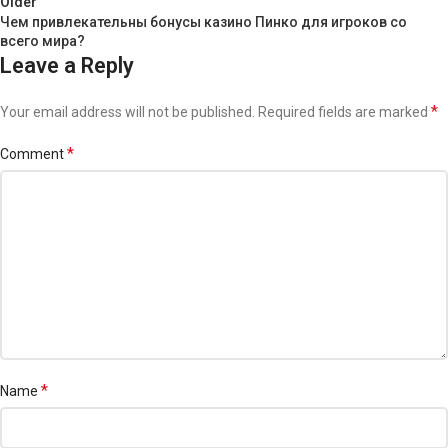
Older
Чем привлекательны бонусы казино Пинко для игроков со
всего мира?
Leave a Reply
*
Your email address will not be published.
Required fields are marked
*
Comment
*
Name