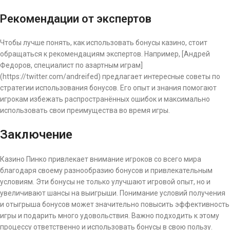
Рекомендации от экспертов
Чтобы лучше понять, как использовать бонусы казино, стоит
обращаться к рекомендациям экспертов. Например, [Андрей
Федоров, специалист по азартным играм]
(https://twitter.com/andreifed) предлагает интересные советы по
стратегии использования бонусов. Его опыт и знания помогают
игрокам избежать распространённых ошибок и максимально
использовать свои преимущества во время игры.
Заключение
Казино Пинко привлекает внимание игроков со всего мира
благодаря своему разнообразию бонусов и привлекательным
условиям. Эти бонусы не только улучшают игровой опыт, но и
увеличивают шансы на выигрыши. Понимание условий получения
и отыгрыша бонусов может значительно повысить эффективность
игры и подарить много удовольствия. Важно подходить к этому
процессу ответственно и использовать бонусы в свою пользу.