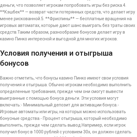
деньги, что позволяет игрокам попробовать игры без риска.4.
**Кэшбек** — возврат части потерянных средств, что делает игру
менее рискованной.5. **Фриспины** — бесплатные вращения на
игровых автоматах, которые дают шанс выиграть без траты своих
средств.Таким образом, разнообразие бонусов делает игру в
казино Пинко интересной и выгодной для многих игроков.
Условия получения и отыгрыша
бонусов
Важно отметить, что бонусы казино Пинко имеют свои условия
получения и отыгрыша. Обычно игрокам необходимо выполнить
определенные требования, прежде чем они смогут вывести
выигранные с помощью бонуса деньги. Эти условия могут
включать:- Минимальный депозит для активации бонуса.-
Игровые автоматы или игры, на которых можно использовать
бонусные средства.- Процент отыгрыша, который необходимо
выполнить, прежде чем сделать вывод.Например, если игрок
получил бонус в 1000 рублей с условием 30x, он должен сделать