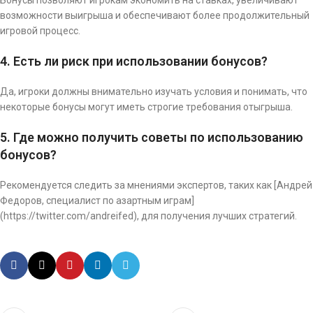
Бонусы позволяют игрокам экономить на ставках, увеличивают
возможности выигрыша и обеспечивают более продолжительный
игровой процесс.
4. Есть ли риск при использовании бонусов?
Да, игроки должны внимательно изучать условия и понимать, что
некоторые бонусы могут иметь строгие требования отыгрыша.
5. Где можно получить советы по использованию
бонусов?
Рекомендуется следить за мнениями экспертов, таких как [Андрей
Федоров, специалист по азартным играм]
(https://twitter.com/andreifed), для получения лучших стратегий.