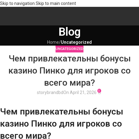
Skip to navigation
Skip to main content
Blog
Home
/
Uncategorized
UNCATEGORIZED
Чем привлекательны бонусы
казино Пинко для игроков со
всего мира?
0
storybrandbd
On April 21, 2026
Чем привлекательны бонусы
казино Пинко для игроков со
всего мира?