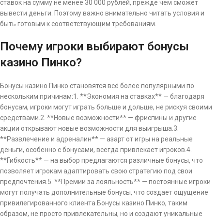
ставок на сумму не менее 30 000 рублей, прежде чем сможет
вывести деньги. Поэтому важно внимательно читать условия и
быть готовым к соответствующим требованиям.
Почему игроки выбирают бонусы
казино Пинко?
Бонусы казино Пинко становятся всё более популярными по
нескольким причинам:1. **Экономия на ставках** — благодаря
бонусам, игроки могут играть больше и дольше, не рискуя своими
средствами.2. **Новые возможности** — фриспины и другие
акции открывают новые возможности для выигрыша.3.
**Развлечение и адреналин** — азарт от игры на реальные
деньги, особенно с бонусами, всегда привлекает игроков.4.
**Гибкость** — на выбор предлагаются различные бонусы, что
позволяет игрокам адаптировать свою стратегию под свои
предпочтения.5. **Премии за лояльность** — постоянные игроки
могут получать дополнительные бонусы, что создает ощущение
привилегированного клиента.Бонусы казино Пинко, таким
образом, не просто привлекательны, но и создают уникальные