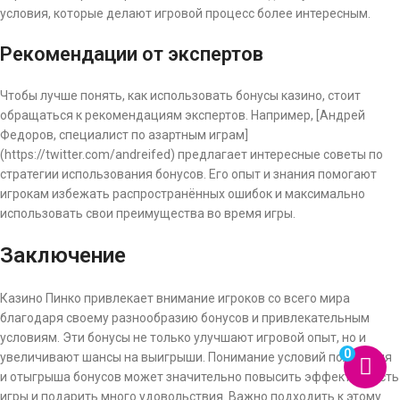
условия, которые делают игровой процесс более интересным.
Рекомендации от экспертов
Чтобы лучше понять, как использовать бонусы казино, стоит
обращаться к рекомендациям экспертов. Например, [Андрей
Федоров, специалист по азартным играм]
(https://twitter.com/andreifed) предлагает интересные советы по
стратегии использования бонусов. Его опыт и знания помогают
игрокам избежать распространённых ошибок и максимально
использовать свои преимущества во время игры.
Заключение
Казино Пинко привлекает внимание игроков со всего мира
благодаря своему разнообразию бонусов и привлекательным
условиям. Эти бонусы не только улучшают игровой опыт, но и
0
увеличивают шансы на выигрыши. Понимание условий получения
и отыгрыша бонусов может значительно повысить эффективность
игры и подарить много удовольствия. Важно подходить к этому