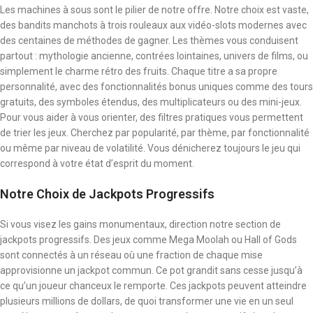
Les machines à sous sont le pilier de notre offre. Notre choix est vaste,
des bandits manchots à trois rouleaux aux vidéo-slots modernes avec
des centaines de méthodes de gagner. Les thèmes vous conduisent
partout : mythologie ancienne, contrées lointaines, univers de films, ou
simplement le charme rétro des fruits. Chaque titre a sa propre
personnalité, avec des fonctionnalités bonus uniques comme des tours
gratuits, des symboles étendus, des multiplicateurs ou des mini-jeux.
Pour vous aider à vous orienter, des filtres pratiques vous permettent
de trier les jeux. Cherchez par popularité, par thème, par fonctionnalité
ou même par niveau de volatilité. Vous dénicherez toujours le jeu qui
correspond à votre état d’esprit du moment.
Notre Choix de Jackpots Progressifs
Si vous visez les gains monumentaux, direction notre section de
jackpots progressifs. Des jeux comme Mega Moolah ou Hall of Gods
sont connectés à un réseau où une fraction de chaque mise
approvisionne un jackpot commun. Ce pot grandit sans cesse jusqu’à
ce qu’un joueur chanceux le remporte. Ces jackpots peuvent atteindre
plusieurs millions de dollars, de quoi transformer une vie en un seul