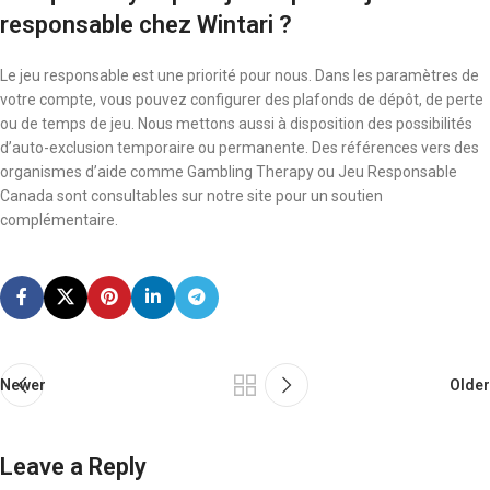
responsable chez Wintari ?
Le jeu responsable est une priorité pour nous. Dans les paramètres de
votre compte, vous pouvez configurer des plafonds de dépôt, de perte
ou de temps de jeu. Nous mettons aussi à disposition des possibilités
d’auto-exclusion temporaire ou permanente. Des références vers des
organismes d’aide comme Gambling Therapy ou Jeu Responsable
Canada sont consultables sur notre site pour un soutien
complémentaire.
Newer
Older
Leave a Reply