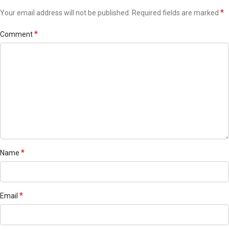
*
Your email address will not be published.
Required fields are marked
*
Comment
*
Name
*
Email