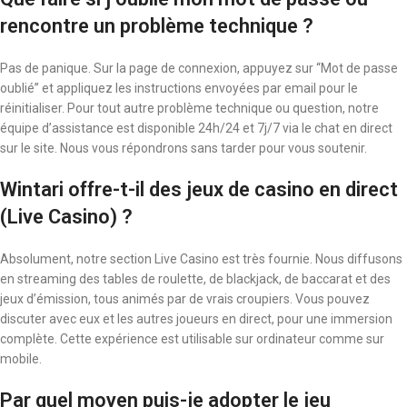
rencontre un problème technique ?
Pas de panique. Sur la page de connexion, appuyez sur “Mot de passe
oublié” et appliquez les instructions envoyées par email pour le
réinitialiser. Pour tout autre problème technique ou question, notre
équipe d’assistance est disponible 24h/24 et 7j/7 via le chat en direct
sur le site. Nous vous répondrons sans tarder pour vous soutenir.
Wintari offre-t-il des jeux de casino en direct
(Live Casino) ?
Absolument, notre section Live Casino est très fournie. Nous diffusons
en streaming des tables de roulette, de blackjack, de baccarat et des
jeux d’émission, tous animés par de vrais croupiers. Vous pouvez
discuter avec eux et les autres joueurs en direct, pour une immersion
complète. Cette expérience est utilisable sur ordinateur comme sur
mobile.
Par quel moyen puis-je adopter le jeu