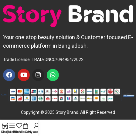
Your one stop beauty solution & Customer focused E-
commerce platform in Bangladesh.
Trade License: TRAD/DNCC/094954/2022
Copyright © 2025 Story Brand. All Right Reserved
Shop
Sidebar
Wishlist
Cart
My account