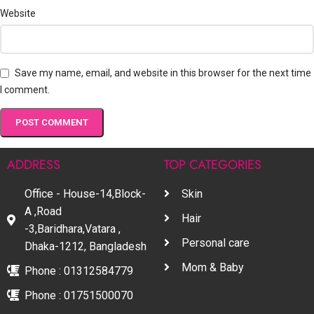
Website
Save my name, email, and website in this browser for the next time
I comment.
ADDRESS
TOP CATEGORIES
Office - House-14,Block-
Skin
A ,Road
Hair
-3,Baridhara,Vatara ,
Personal care
Dhaka-1212, Bangladesh
Mom & Baby
Phone : 01312584779
Phone : 01751500070