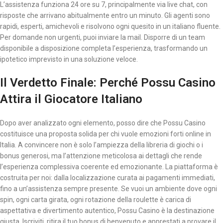
L’assistenza funziona 24 ore su 7, principalmente via live chat, con
risposte che arrivano abitualmente entro un minuto. Gli agenti sono
rapidi, esperti, amichevoli e risolvono ogni quesito in un italiano fluente.
Per domande non urgenti, puoi inviare la mail. Disporre di un team
disponibile a disposizione completa l’esperienza, trasformando un
ipotetico imprevisto in una soluzione veloce.
Il Verdetto Finale: Perché Possu Casino
Attira il Giocatore Italiano
Dopo aver analizzato ogni elemento, posso dire che Possu Casino
costituisce una proposta solida per chi vuole emozioni forti online in
Italia. A convincere non è solo l’ampiezza della libreria di giochi o i
bonus generosi, ma l’attenzione meticolosa ai dettagli che rende
l’esperienza complessiva coerente ed emozionante. La piattaforma è
costruita per noi: dalla localizzazione curata ai pagamenti immediati,
fino a un’assistenza sempre presente. Se vuoi un ambiente dove ogni
spin, ogni carta girata, ogni rotazione della roulette è carica di
aspettativa e divertimento autentico, Possu Casino è la destinazione
giusta. Iscriviti, ritira il tuo bonus di benvenuto e apprestati a provare il