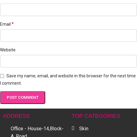
*
Email
Website
Save my name, email, and website in this browser for the next time
I comment.
ADDRESS
TOP CATEGORIES
Office - House-14,Block-
Skin
A ,Road