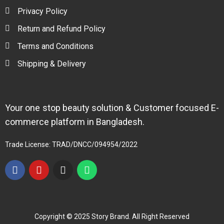
Privacy Policy
Return and Refund Policy
Terms and Conditions
Shipping & Delivery
Your one stop beauty solution & Customer focused E-
commerce platform in Bangladesh.
Trade License: TRAD/DNCC/094954/2022
Copyright © 2025 Story Brand. All Right Reserved