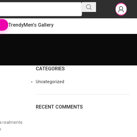
Trendy
Men’s Gallery
L
CATEGORIES
Uncategorized
RECENT COMMENTS
ca realmente
o