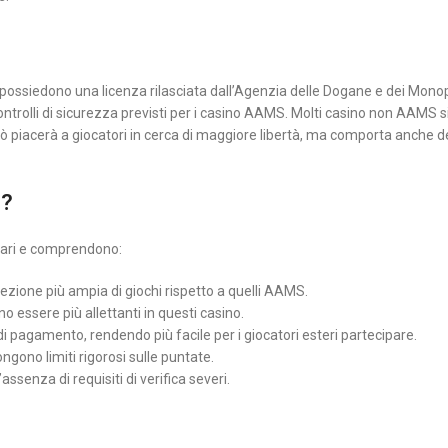
ssiedono una licenza rilasciata dall’Agenzia delle Dogane e dei Monopoli
ontrolli di sicurezza previsti per i casino AAMS. Molti casino non AAMS s
 piacerà a giocatori in cerca di maggiore libertà, ma comporta anche de
i?
 vari e comprendono:
zione più ampia di giochi rispetto a quelli AAMS.
o essere più allettanti in questi casino.
i pagamento, rendendo più facile per i giocatori esteri partecipare.
gono limiti rigorosi sulle puntate.
ssenza di requisiti di verifica severi.