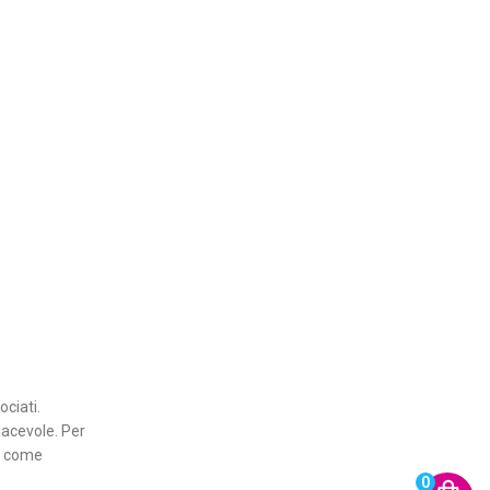
ociati.
iacevole. Per
me come
0