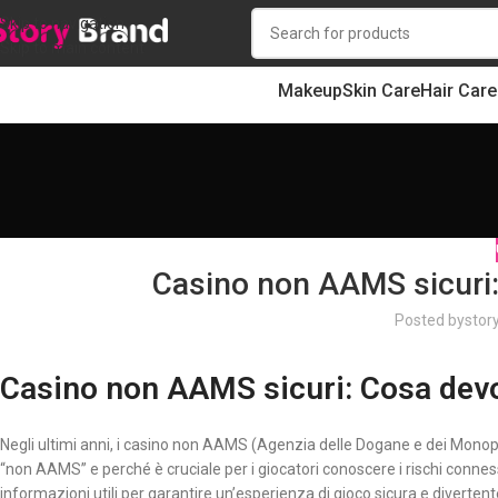
Skip to navigation
Skip to main content
Makeup
Skin Care
Hair Care
Casino non AAMS sicuri:
Posted by
stor
Casino non AAMS sicuri: Cosa devo
Negli ultimi anni, i casino non AAMS (Agenzia delle Dogane e dei Monopol
“non AAMS” e perché è cruciale per i giocatori conoscere i rischi conness
informazioni utili per garantire un’esperienza di gioco sicura e divertent