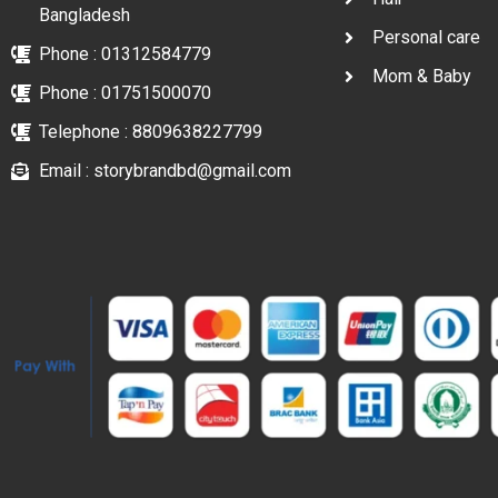
Bangladesh
Personal care
Phone : 01312584779
Mom & Baby
Phone : 01751500070
Telephone : 8809638227799
Email : storybrandbd@gmail.com