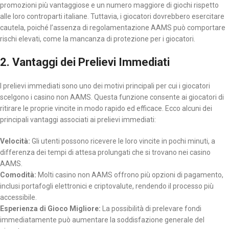
promozioni più vantaggiose e un numero maggiore di giochi rispetto
alle loro controparti italiane. Tuttavia, i giocatori dovrebbero esercitare
cautela, poiché l’assenza di regolamentazione AAMS può comportare
rischi elevati, come la mancanza di protezione per i giocatori.
2. Vantaggi dei Prelievi Immediati
I prelievi immediati sono uno dei motivi principali per cui i giocatori
scelgono i casino non AAMS. Questa funzione consente ai giocatori di
ritirare le proprie vincite in modo rapido ed efficace. Ecco alcuni dei
principali vantaggi associati ai prelievi immediati:
Velocità:
Gli utenti possono ricevere le loro vincite in pochi minuti, a
differenza dei tempi di attesa prolungati che si trovano nei casino
AAMS.
Comodità:
Molti casino non AAMS offrono più opzioni di pagamento,
inclusi portafogli elettronici e criptovalute, rendendo il processo più
accessibile.
Esperienza di Gioco Migliore:
La possibilità di prelevare fondi
immediatamente può aumentare la soddisfazione generale del