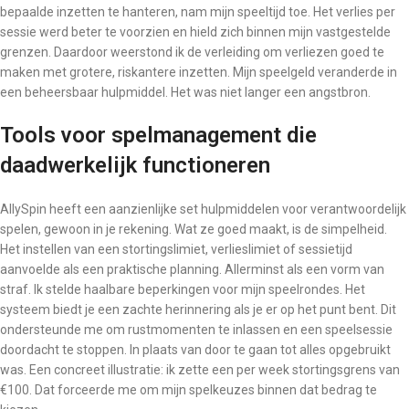
bepaalde inzetten te hanteren, nam mijn speeltijd toe. Het verlies per
sessie werd beter te voorzien en hield zich binnen mijn vastgestelde
grenzen. Daardoor weerstond ik de verleiding om verliezen goed te
maken met grotere, riskantere inzetten. Mijn speelgeld veranderde in
een beheersbaar hulpmiddel. Het was niet langer een angstbron.
Tools voor spelmanagement die
daadwerkelijk functioneren
AllySpin heeft een aanzienlijke set hulpmiddelen voor verantwoordelijk
spelen, gewoon in je rekening. Wat ze goed maakt, is de simpelheid.
Het instellen van een stortingslimiet, verlieslimiet of sessietijd
aanvoelde als een praktische planning. Allerminst als een vorm van
straf. Ik stelde haalbare beperkingen voor mijn speelrondes. Het
systeem biedt je een zachte herinnering als je er op het punt bent. Dit
ondersteunde me om rustmomenten te inlassen en een speelsessie
doordacht te stoppen. In plaats van door te gaan tot alles opgebruikt
was. Een concreet illustratie: ik zette een per week stortingsgrens van
€100. Dat forceerde me om mijn spelkeuzes binnen dat bedrag te