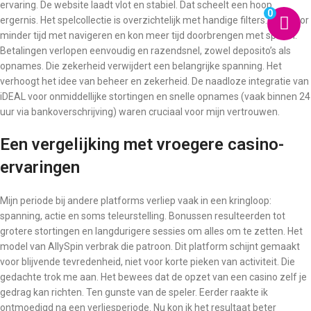
ervaring. De website laadt vlot en stabiel. Dat scheelt een hoop
0
ergernis. Het spelcollectie is overzichtelijk met handige filters. Ik verloor
minder tijd met navigeren en kon meer tijd doorbrengen met spelen.
Betalingen verlopen eenvoudig en razendsnel, zowel deposito’s als
opnames. Die zekerheid verwijdert een belangrijke spanning. Het
verhoogt het idee van beheer en zekerheid. De naadloze integratie van
iDEAL voor onmiddellijke stortingen en snelle opnames (vaak binnen 24
uur via bankoverschrijving) waren cruciaal voor mijn vertrouwen.
Een vergelijking met vroegere casino-
ervaringen
Mijn periode bij andere platforms verliep vaak in een kringloop:
spanning, actie en soms teleurstelling. Bonussen resulteerden tot
grotere stortingen en langdurigere sessies om alles om te zetten. Het
model van AllySpin verbrak die patroon. Dit platform schijnt gemaakt
voor blijvende tevredenheid, niet voor korte pieken van activiteit. Die
gedachte trok me aan. Het bewees dat de opzet van een casino zelf je
gedrag kan richten. Ten gunste van de speler. Eerder raakte ik
ontmoedigd na een verliesperiode. Nu kon ik het resultaat beter