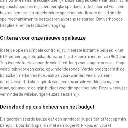
dan louter een aantrekkelijk uiterlijk. Deze aanpak keek naar technische
eigenschappen en mijn persoonlijke speldoelen. De uitkomst was een
bevredigendere en uitgebreidere speelperiode. Ik nam de tijd om de
spelmechanismen te bestuderen alvorens te starten. Dat verhoogde
het plezier en de tactische diepgang.
Criteria voor onze nieuwe spelkeuze
Ik stelde op een simpele controlelijst. In eerste instantie bekeek ik het
RTP-percentage. Bij gokautomaten hield ik een minimum van 96% aan.
Ten tweede keek ik naar de volatiliteit: laag voor langere sessies, hoge
volatiliteit voor een korte, opwindende ronde. Verder onderzocht ik de
bonuskenmerken en hoe vaak ze voorkwamen, veelal via een
demoversie. Tot slot legde ik vast een maximale weddenschap per
draai, gebaseerd op mijn budget voor die speelperiode. Deze werkwijze
verminderde willekeurige keuzes aanzienlijk.
De invloed op ons beheer van het budget
Die georganiseerde keuze gaf een onmiddellijk, positief effect op mijn
bankroll. Doordat ik spellen met een hoger RTP koos en vooraf