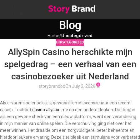
Skip to navigation
Skip to main content
Blog
Home
/
Uncategorized
UNCATEGORIZED
AllySpin Casino herschikte mijn
spelgedrag – een verhaal van een
casinobezoeker uit Nederland
0
storybrandbd
On July 2, 2026
Als ervaren speler bekijk ik gewoonlijk met scepsis naar een recent
casino. Toch liet
casino allyspin
me op een andere denken. Dat begon
als een gewone check van een nieuw platform, werd een verandering
in mijn manier van online spelen. Die verschuiving ging niet over het
meer winnen. Het draaide om een zorgvuldigere, beter beheerste en
hierdoor leukere ervaring. Deze site bleek een stimulans voor verbeterd