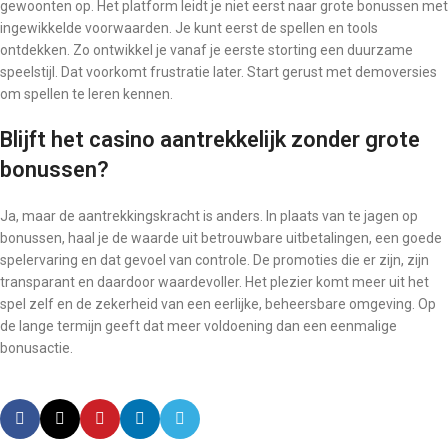
gewoonten op. Het platform leidt je niet eerst naar grote bonussen met
ingewikkelde voorwaarden. Je kunt eerst de spellen en tools
ontdekken. Zo ontwikkel je vanaf je eerste storting een duurzame
speelstijl. Dat voorkomt frustratie later. Start gerust met demoversies
om spellen te leren kennen.
Blijft het casino aantrekkelijk zonder grote
bonussen?
Ja, maar de aantrekkingskracht is anders. In plaats van te jagen op
bonussen, haal je de waarde uit betrouwbare uitbetalingen, een goede
spelervaring en dat gevoel van controle. De promoties die er zijn, zijn
transparant en daardoor waardevoller. Het plezier komt meer uit het
spel zelf en de zekerheid van een eerlijke, beheersbare omgeving. Op
de lange termijn geeft dat meer voldoening dan een eenmalige
bonusactie.