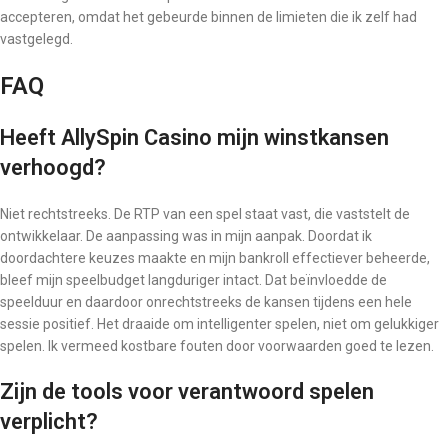
accepteren, omdat het gebeurde binnen de limieten die ik zelf had
vastgelegd.
FAQ
Heeft AllySpin Casino mijn winstkansen
verhoogd?
Niet rechtstreeks. De RTP van een spel staat vast, die vaststelt de
ontwikkelaar. De aanpassing was in mijn aanpak. Doordat ik
doordachtere keuzes maakte en mijn bankroll effectiever beheerde,
bleef mijn speelbudget langduriger intact. Dat beïnvloedde de
speelduur en daardoor onrechtstreeks de kansen tijdens een hele
sessie positief. Het draaide om intelligenter spelen, niet om gelukkiger
spelen. Ik vermeed kostbare fouten door voorwaarden goed te lezen.
Zijn de tools voor verantwoord spelen
verplicht?