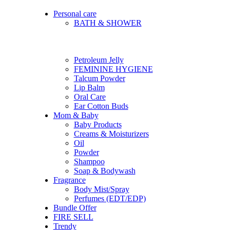
Personal care
BATH & SHOWER
Petroleum Jelly
FEMININE HYGIENE
Talcum Powder
Lip Balm
Oral Care
Ear Cotton Buds
Mom & Baby
Baby Products
Creams & Moisturizers
Oil
Powder
Shampoo
Soap & Bodywash
Fragrance
Body Mist/Spray
Perfumes (EDT/EDP)
Bundle Offer
FIRE SELL
Trendy