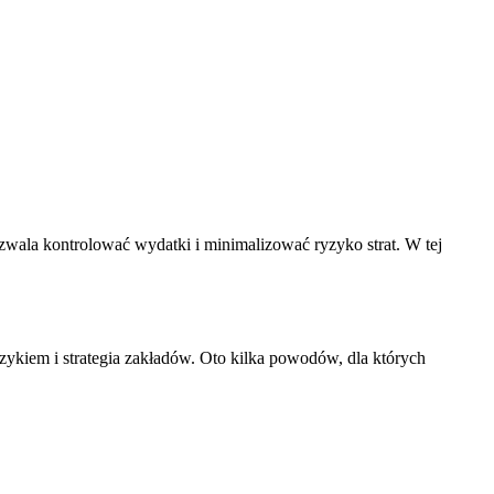
ala kontrolować wydatki i minimalizować ryzyko strat. W tej
ykiem i strategia zakładów. Oto kilka powodów, dla których