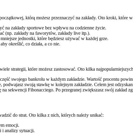
oczątkowej, którą możesz przeznaczyć na zakłady. Oto kroki, które w
yć na zakłady sportowe bez wpływu na codzienne życie.
ać (np. zakłady na faworytów, zakłady live itp.).
niejsze jednostki, które będziesz używać w każdej grze.
by określić, co działa, a co nie.
wiele strategii, które możesz zastosować. Oto kilka najpopularniejszych
 część swojego bankrolu w każdym zakładzie. Wartość procentu powinn
 podwajasz swoją stawkę w kolejnym zakładzie. Celem jest odzyskanie
ię na sekwencji Fibonacciego. Po przegranej zwiększasz swój zakład z
dzić do strat. Oto kilka z nich, których należy unikać:
em emocji.
i analizy sytuacji.