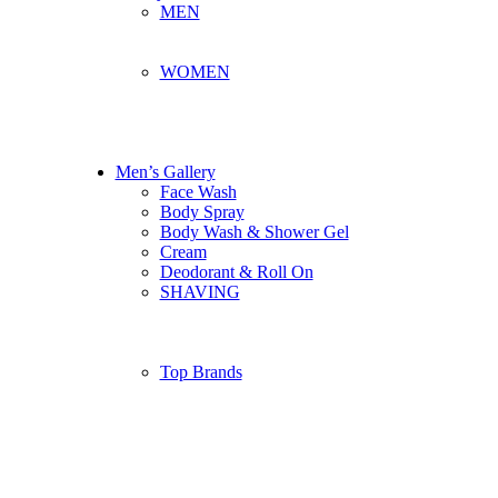
MEN
WOMEN
Men’s Gallery
Face Wash
Body Spray
Body Wash & Shower Gel
Cream
Deodorant & Roll On
SHAVING
Top Brands