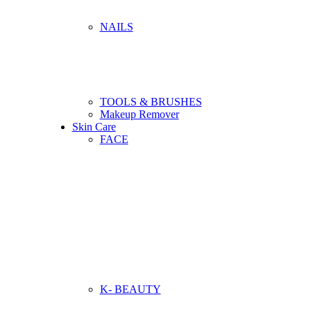
NAILS
TOOLS & BRUSHES
Makeup Remover
Skin Care
FACE
K- BEAUTY