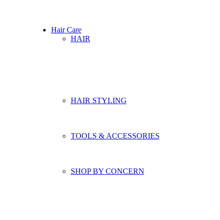
Hair Care
HAIR
HAIR STYLING
TOOLS & ACCESSORIES
SHOP BY CONCERN