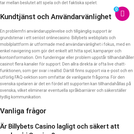
tar mellan beslutet att spela och det faktiska spelet.
0
Kundtjänst och Användarvänlighet
En problemfri användarupplevelse och tillgänglig support är
grundstenar i ett seriöst onlinecasino. Billybets webbplats och
mobilplattform är utformade med användarvänlighet i fokus, med en
enkel navigering som gör det enkelt att hitta spel, kampanjer och
kontoinformation. Om funderingar eller problem uppstår tillhandahåller
casinot flera kanaler för support. Den allra direkta är ofta live chatt-
funktionen, som ger svar i realtid. Därtill finns support via e-post och en
utförlig FAQ-sektion som omfattar de vanligaste frågorna. För den
svenska spelaren är det en fördel att supporten kan tillhandahållas på
svenska, vilket eliminerar eventuella språkbarriärer och säkerställer
tydlig kommunikation.
Vanliga frågor
Är Billybets Casino lagligt och säkert att