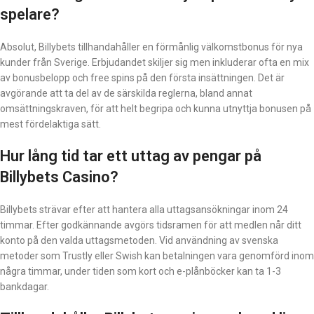
spelare?
Absolut, Billybets tillhandahåller en förmånlig välkomstbonus för nya
kunder från Sverige. Erbjudandet skiljer sig men inkluderar ofta en mix
av bonusbelopp och free spins på den första insättningen. Det är
avgörande att ta del av de särskilda reglerna, bland annat
omsättningskraven, för att helt begripa och kunna utnyttja bonusen på
mest fördelaktiga sätt.
Hur lång tid tar ett uttag av pengar på
Billybets Casino?
Billybets strävar efter att hantera alla uttagsansökningar inom 24
timmar. Efter godkännande avgörs tidsramen för att medlen når ditt
konto på den valda uttagsmetoden. Vid användning av svenska
metoder som Trustly eller Swish kan betalningen vara genomförd inom
några timmar, under tiden som kort och e-plånböcker kan ta 1-3
bankdagar.