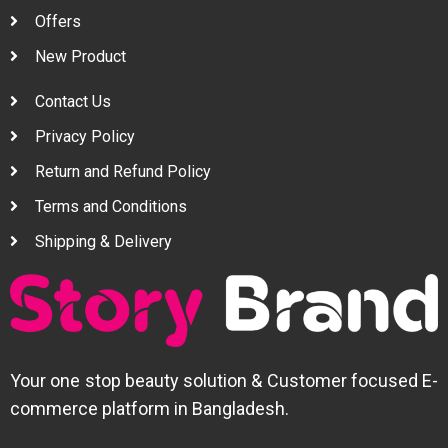
Offers
New Product
Contact Us
Privacy Policy
Return and Refund Policy
Terms and Conditions
Shipping & Delivery
Your one stop beauty solution & Customer focused E-
commerce platform in Bangladesh.