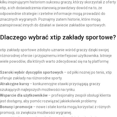
kilku inspirującym historiom sukcesu graczy, którzy skorzystali z oferty
xtip, a ich doświadczenia stanowią prawdziwy dowód na to, że
odpowiednie strategie i rzetelne informacje mogą prowadzić do
znacznych wygranych. Poznajmy zatem historie, które mogą
zainspirować innych do działań w świecie zakładów sportowych.
Dlaczego wybrać xtip zakłady sportowe?
xtip zakłady sportowe zdobyło uznanie wśród graczy dzięki swojej
różnorodnej ofercie i przyjaznemu interfejsowi użytkownika. Istnieje
wiele powodów, dla których warto zdecydować się na tę platformę:
Szeroki wybór dyscyplin sportowych
– od piłki nożnej po tenis, xtip
oferuje zakłady na różnorodne sporty.
Atrakcyjne kursy
– konkurencyjne stawki przyciągają graczy
szukających najlepszych możliwości na rynku.
Wsparcie dla użytkowników
– profesjonalny zespół obsługi klienta
jest dostępny, aby pomóc rozwiązać jakiekolwiek problemy.
Bonusy i promocje
– nowe i stałe konta mogą korzystać z różnych
promocji, co zwiększa możliwości wygranej.