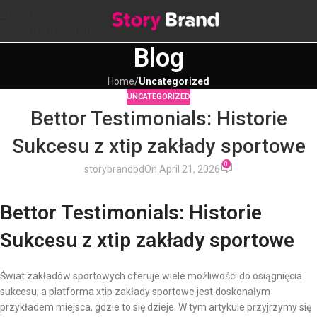
Skip to navigation
Skip to main content
Blog
Home
/
Uncategorized
UNCATEGORIZED
Bettor Testimonials: Historie
Sukcesu z xtip zakłady sportowe
0
storybrandbd
On April 21, 2026
Bettor Testimonials: Historie
Sukcesu z xtip zakłady sportowe
Świat zakładów sportowych oferuje wiele możliwości do osiągnięcia
sukcesu, a platforma xtip zakłady sportowe jest doskonałym
przykładem miejsca, gdzie to się dzieje. W tym artykule przyjrzymy się