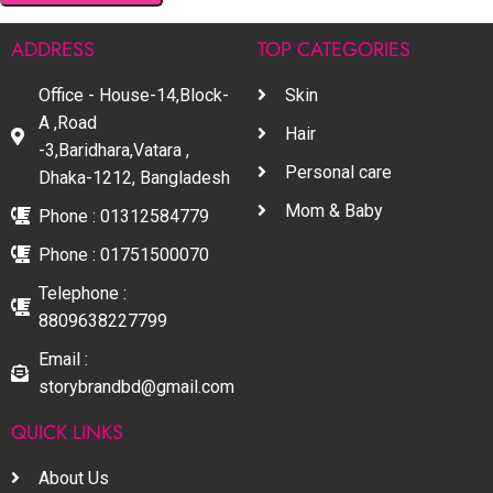
ADDRESS
TOP CATEGORIES
Office - House-14,Block-
Skin
A ,Road
Hair
-3,Baridhara,Vatara ,
Personal care
Dhaka-1212, Bangladesh
Mom & Baby
Phone : 01312584779
Phone : 01751500070
Telephone :
8809638227799
Email :
storybrandbd@gmail.com
QUICK LINKS
About Us