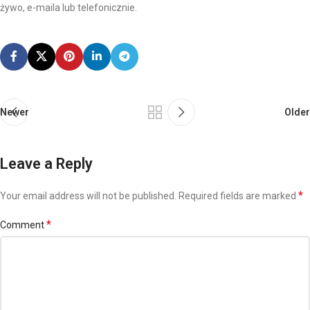
żywo, e-maila lub telefonicznie.
Newer
Older
Leave a Reply
*
Your email address will not be published.
Required fields are marked
*
Comment