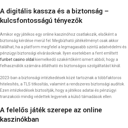
A digitális kassza és a biztonság –
kulcsfontosságú tényezők
Amikor egy játékos egy online kaszinóhoz csatlakozik, elsőként a
biztonság kérdése merül fel. Megbízható játékélményt csak akkor
találhat, ha a platform megfelel a legmagasabb szintű adatvédelmi és
pénzügyi biztonsági elvárásoknak. Ilyen esetekben a fent említett
funbet casino oldal
kiemelkedő szakértőként ismert abból, hogy a
felhasználók számára átlátható és biztonságos szolgáltatást kínál.
2023-ban a biztonsági intézkedések közé tartoznak a többfaktoros
hitelesítés, a TLS titkosítás, valamint a rendszeres biztonsági auditok.
Ezen intézkedések biztosítják, hogy a játékos adatai és pénzügyi
tranzakciói mindig védettek legyenek a külső támadások ellen.
A felelős játék szerepe az online
kaszinókban