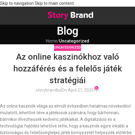
Skip to navigation
Skip to main content
Blog
Home
/
Uncategorized
UNCATEGORIZED
Az online kaszinókhoz való
hozzáférés és a felelős játék
stratégiái
0
storybrandbd
On April 21, 2025
Az online kaszinók világa az elmúlt évtizedben hatalmas növekedést
mutatott, lehetővé téve a játékosok számára, hogy bárhonnan,
bármikor élvezhessék kedvenc játékaikat. A digitalizáció és a
technológiai fejlődés lehetővé tette, hogy a kaszinók egyre inkább a
biztonságos és felelősségteljes játék környezetét helyezzék előtérbe.