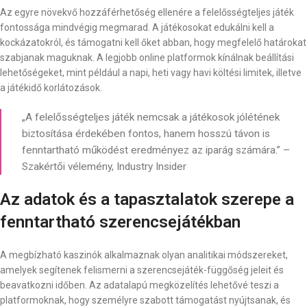
Az egyre növekvő hozzáférhetőség ellenére a felelősségteljes játék
fontossága mindvégig megmarad. A játékosokat edukálni kell a
kockázatokról, és támogatni kell őket abban, hogy megfelelő határokat
szabjanak maguknak. A legjobb online platformok kínálnak beállítási
lehetőségeket, mint például a napi, heti vagy havi költési limitek, illetve
a játékidő korlátozások.
„A felelősségteljes játék nemcsak a játékosok jólétének
biztosítása érdekében fontos, hanem hosszú távon is
fenntartható működést eredményez az iparág számára.” –
Szakértői vélemény, Industry Insider
Az adatok és a tapasztalatok szerepe a
fenntartható szerencsejátékban
A megbízható kaszinók alkalmaznak olyan analitikai módszereket,
amelyek segítenek felismerni a szerencsejáték-függőség jeleit és
beavatkozni időben. Az adatalapú megközelítés lehetővé teszi a
platformoknak, hogy személyre szabott támogatást nyújtsanak, és