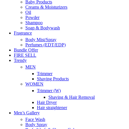
Baby Products
Creams & Moisturizers
Oil
Powder
Shampoo
Soap & Bodywash
Fragrance
Body Mist/Spray
Perfumes (EDT/EDP)
Bundle Offer
FIRE SELL
Trendy
MEN
Trimmer
Shaving Products
WOMEN
Trimmer (W)
Shaving & Hair Removal
Hair Dryer
Hair straightener
Men’s Gallery
Face Wash
Body Spray