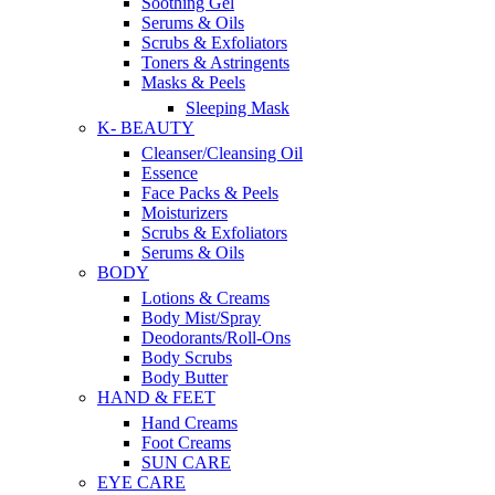
Soothing Gel
Serums & Oils
Scrubs & Exfoliators
Toners & Astringents
Masks & Peels
Sleeping Mask
K- BEAUTY
Cleanser/Cleansing Oil
Essence
Face Packs & Peels
Moisturizers
Scrubs & Exfoliators
Serums & Oils
BODY
Lotions & Creams
Body Mist/Spray
Deodorants/Roll-Ons
Body Scrubs
Body Butter
HAND & FEET
Hand Creams
Foot Creams
SUN CARE
EYE CARE