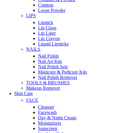
Contour
Loose Powder
LIPS
Lipstick
Lip Gloss
Lip Liner
Lip Crayon
Liquid Lipsticks
NAILS
Nail Polish
Nail Art Kits
Nail Polish Sets
Manicure & Pedicure Kits
Nail Polish Remover
TOOLS & BRUSHES
Makeup Remover
Skin Care
FACE
Cleanser
Facewash
Day & Night Cream
Moisturizers
Sunscreen