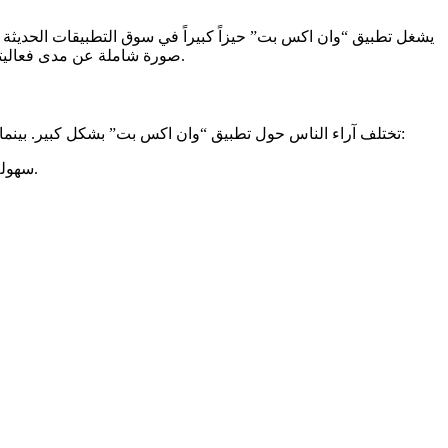
يشغل تطبيق “وان اكس بت” حيزاً كبيراً في سوق التطبيقات الحديثة ب
صورة شاملة عن مدى فعاليته وكفاءته. سنستعرض في هذا السياق تقييمات المستخدمين ونستعرض أبرز التحديات والمميزات التي واجهوها أثناء استخدامهم لهذا التطبيق.
تختلف آراء الناس حول تطبيق “وان اكس بت” بشكل كبير. بينما يجد البعض أن التطبيق متميز ويفي بالغرض، يواجه البعض الآخر مشاكل تؤثر على تجربتهم. يمكن تلخيص آراء المستخدمين في النقاط التالية:
سهولة الاستخدام: العديد من المستخدمين يشيدون بواجهة التطبيق السهلة والودية، مما يساعدهم على التنقل بين الخيارات المختلفة بسهولة.