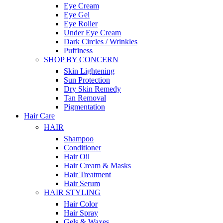
Eye Cream
Eye Gel
Eye Roller
Under Eye Cream
Dark Circles / Wrinkles
Puffiness
SHOP BY CONCERN
Skin Lightening
Sun Protection
Dry Skin Remedy
Tan Removal
Pigmentation
Hair Care
HAIR
Shampoo
Conditioner
Hair Oil
Hair Cream & Masks
Hair Treatment
Hair Serum
HAIR STYLING
Hair Color
Hair Spray
Gels & Waxes