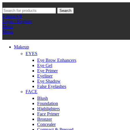
Search
0
items
৳
0
Login / Register
Menu
Menu
Makeup
EYES
Eye Brow Enhancers
Eye Gel
Eye Primer
Eyeliner
Eye Shadow
False Eyelashes
FACE
Blush
Foundation
Highlighters
Face Primer
Bronzer
Concealer
Compact & Pressed