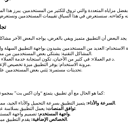
فضل مزاياه المتعددة والتي تروق للكثير من المستخدمين. يبرز هذا ال
تجا
المشاكل التقنية: يشتكي بعض المستخدمين من مشكلات تتعلق بالتعليق أو التوقف المفاجئ عند استخدام التطبيق.
دعم العملاء: في كثير من الأحيان، تكون استجابة خدمة العملاء للأسئلة والشكاوى غير مرضية، مما يسبب إحباطاً للمستخدمين.
مرونة الاستخدام: يوفر التطبيق ميزة تخصيص الإعدادات وفقاً لاحتياجات المستخدم، مما يعزز تجربتهم بشكل عام.
تحديثات مستمرة: يَثني بعض المستخدمين على التحديثات المتكررة التي تضيف ميزات جديدة وتصلح الأخطاء.
كما هو الحال مع أي تطبيق، يتمتع “وان اكس بت” بمجموعة من المميزات التي تجعله جذاباً للمستخدمين. من بين هذه المميزات:
يتميز التطبيق بسرعة التحميل والأداء الجيد، مما يسهل على المستخدمين الوصول إلى المحتوى دون تأخير كبير.
السرعة والأداء:
يعمل التطبيق بسلاسة على مختلف أنظمة التشغيل، سواء كانت هواتف ذكية أو حواسيب.
توافق المنصات:
تصميم واجهة المستخدم بسيط ويعزز تجربة الاستخدام، وهو ما يجعله مناسباً للجميع.
واجهة المستخدم:
يقدم التطبيق ميزات إضافية مثل أدوات لتحليل البيانات وأدوات لتنظيم المحتوى.
الخصائص الإضافية: