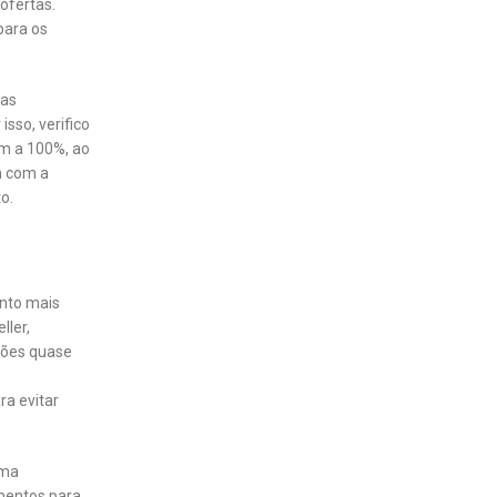
ofertas.
para os
tas
isso, verifico
am a 100%, ao
m com a
o.
ento mais
ller,
ções quase
a evitar
uma
amentos para