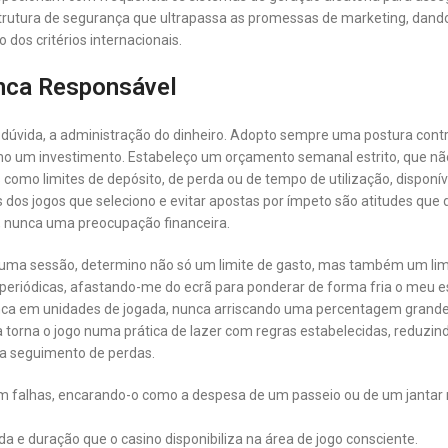
estrutura de segurança que ultrapassa as promessas de marketing, dan
 dos critérios internacionais.
anca Responsável
 dúvida, a administração do dinheiro. Adopto sempre uma postura contr
mo um investimento. Estabeleço um orçamento semanal estrito, que nã
como limites de depósito, de perda ou de tempo de utilização, disponí
 dos jogos que seleciono e evitar apostas por ímpeto são atitudes que
r, nunca uma preocupação financeira.
iar uma sessão, determino não só um limite de gasto, mas também um lim
s periódicas, afastando-me do ecrã para ponderar de forma fria o meu 
banca em unidades de jogada, nunca arriscando uma percentagem grand
orna o jogo numa prática de lazer com regras estabelecidas, reduzind
ma seguimento de perdas.
sem falhas, encarando-o como a despesa de um passeio ou de um janta
da e duração que o casino disponibiliza na área de jogo consciente.