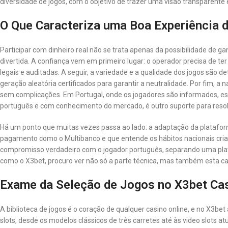
diversidade de jogos, com o objetivo de trazer uma visão transparente e
O Que Caracteriza uma Boa Experiência 
Participar com dinheiro real não se trata apenas da possibilidade de ga
divertida. A confiança vem em primeiro lugar: o operador precisa de t
legais e auditadas. A seguir, a variedade e a qualidade dos jogos são 
geração aleatória certificados para garantir a neutralidade. Por fim, 
sem complicações. Em Portugal, onde os jogadores são informados, este
português e com conhecimento do mercado, é outro suporte para resolv
Há um ponto que muitas vezes passa ao lado: a adaptação da plataform
pagamento como o Multibanco e que entende os hábitos nacionais cri
compromisso verdadeiro com o jogador português, separando uma plata
como o X3bet, procuro ver não só a parte técnica, mas também esta ca
Exame da Seleção de Jogos no X3bet Ca
A biblioteca de jogos é o coração de qualquer casino online, e no X3be
slots, desde os modelos clássicos de três carretes até às video slots a