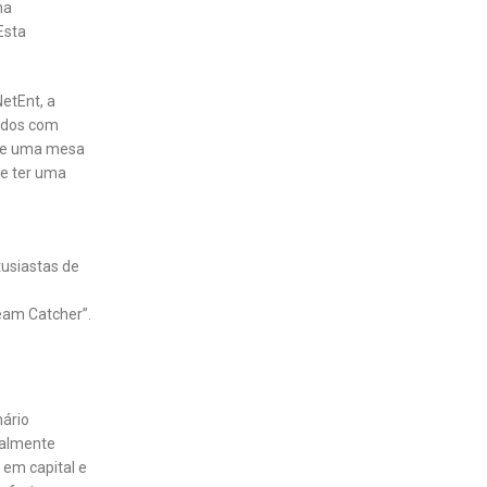
ma
Esta
etEnt, a
todos com
a de uma mesa
 e ter uma
tusiastas de
eam Catcher”.
nário
malmente
 em capital e