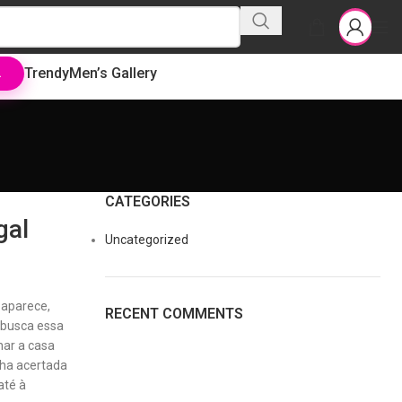
Trendy
Men’s Gallery
L
CATEGORIES
gal
Uncategorized
 aparece,
RECENT COMMENTS
 busca essa
nar a casa
lha acertada
até à