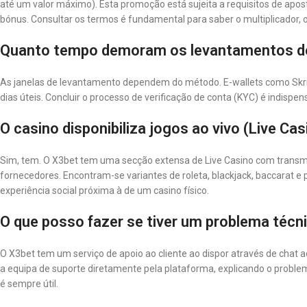
até um valor máximo). Esta promoção está sujeita a requisitos de apos
bónus. Consultar os termos é fundamental para saber o multiplicador, o
Quanto tempo demoram os levantamentos d
As janelas de levantamento dependem do método. E-wallets como Skrill
dias úteis. Concluir o processo de verificação de conta (KYC) é indisp
O casino disponibiliza jogos ao vivo (Live Cas
Sim, tem. O X3bet tem uma secção extensa de Live Casino com transmiss
fornecedores. Encontram-se variantes de roleta, blackjack, baccarat 
experiência social próxima à de um casino físico.
O que posso fazer se tiver um problema téc
O X3bet tem um serviço de apoio ao cliente ao dispor através de chat
a equipa de suporte diretamente pela plataforma, explicando o probl
é sempre útil.