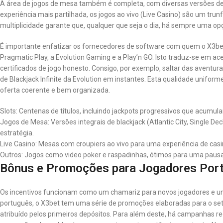
A área de jogos de mesa também é completa, com diversas versões de 
experiência mais partilhada, os jogos ao vivo (Live Casino) são um trunf
multiplicidade garante que, qualquer que seja o dia, há sempre uma op
É importante enfatizar os fornecedores de software com quem o X3bet 
Pragmatic Play, a Evolution Gaming e a Play’n GO. Isto traduz-se em a
certificados de jogo honesto. Consigo, por exemplo, saltar das aventu
de Blackjack Infinite da Evolution em instantes. Esta qualidade uniform
oferta coerente e bem organizada.
Slots: Centenas de títulos, incluindo jackpots progressivos que acum
Jogos de Mesa: Versões integrais de blackjack (Atlantic City, Single De
estratégia.
Live Casino: Mesas com croupiers ao vivo para uma experiência de cas
Outros: Jogos como video poker e raspadinhas, ótimos para uma paus
Bônus e Promoções para Jogadores Por
Os incentivos funcionam como um chamariz para novos jogadores e uma
português, o X3bet tem uma série de promoções elaboradas para o se
atribuído pelos primeiros depósitos. Para além deste, há campanhas r