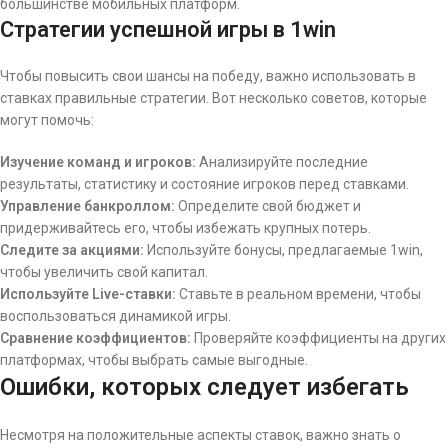
большинстве мобильных платформ.
Стратегии успешной игры в 1win
Чтобы повысить свои шансы на победу, важно использовать в
ставках правильные стратегии. Вот несколько советов, которые
могут помочь:
Изучение команд и игроков:
Анализируйте последние
результаты, статистику и состояние игроков перед ставками.
Управление банкроллом:
Определите свой бюджет и
придерживайтесь его, чтобы избежать крупных потерь.
Следите за акциями:
Используйте бонусы, предлагаемые 1win,
чтобы увеличить свой капитал.
Используйте Live-ставки:
Ставьте в реальном времени, чтобы
воспользоваться динамикой игры.
Сравнение коэффициентов:
Проверяйте коэффициенты на других
платформах, чтобы выбрать самые выгодные.
Ошибки, которых следует избегать
Несмотря на положительные аспекты ставок, важно знать о