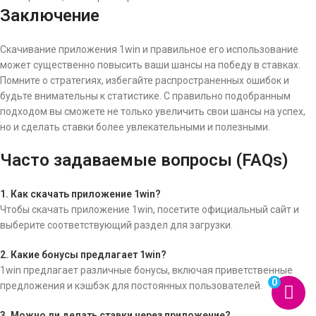
Заключение
Скачивание приложения 1win и правильное его использование
может существенно повысить ваши шансы на победу в ставках.
Помните о стратегиях, избегайте распространенных ошибок и
будьте внимательны к статистике. С правильно подобранным
подходом вы сможете не только увеличить свои шансы на успех,
но и сделать ставки более увлекательными и полезными.
Часто задаваемые вопросы (FAQs)
1. Как скачать приложение 1win?
Чтобы скачать приложение 1win, посетите официальный сайт и
выберите соответствующий раздел для загрузки.
2. Какие бонусы предлагает 1win?
1win предлагает различные бонусы, включая приветственные
0
предложения и кэшбэк для постоянных пользователей.
3. Можно ли делать ставки через приложение?