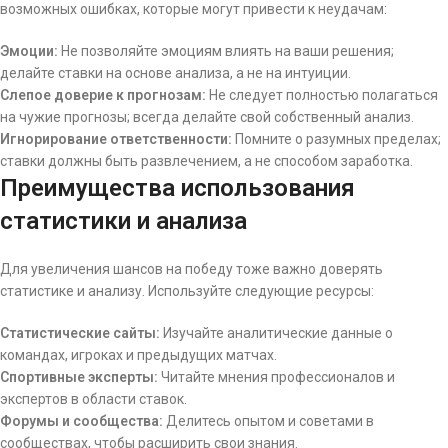
возможных ошибках, которые могут привести к неудачам:
Эмоции:
Не позволяйте эмоциям влиять на ваши решения;
делайте ставки на основе анализа, а не на интуиции.
Слепое доверие к прогнозам:
Не следует полностью полагаться
на чужие прогнозы; всегда делайте свой собственный анализ.
Игнорирование ответственности:
Помните о разумных пределах;
ставки должны быть развлечением, а не способом заработка.
Преимущества использования
статистики и анализа
Для увеличения шансов на победу тоже важно доверять
статистике и анализу. Используйте следующие ресурсы:
Статистические сайты:
Изучайте аналитические данные о
командах, игроках и предыдущих матчах.
Спортивные эксперты:
Читайте мнения профессионалов и
экспертов в области ставок.
Форумы и сообщества:
Делитесь опытом и советами в
сообществах, чтобы расширить свои знания.