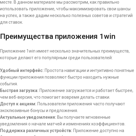
месте. В данном материале мы рассмотрим, как правильно
использовать приложение, чтобы максимизировать свои шансы
на успех, а также дадим несколько полезных советов и стратегий
для ставок.
Преимущества приложения 1win
Приложение 1win имеет несколько значительных преимуществ,
которые делают его популярным среди пользователей:
Удобный интерфейс:
Простота навигации и интуитивно понятные
функции приложения позволяют быстро находить нужные
события.
Быстрая загрузка:
Приложение загружается и работает быстрее,
чем веб-версия, что помогает вовремя делать ставки.
Доступ к акциям:
Пользователи приложения часто получают
эксклюзивные бонусы и предложения.
Актуальные уведомления:
Вы получаете мгновенные
уведомления о начале матчей и изменениях коэффициентов.
Поддержка различных устройств:
Приложение доступно на